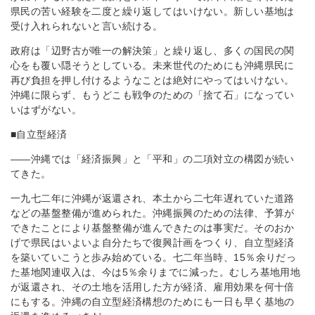
県民の苦い経験を二度と繰り返してはいけない。新しい基地は
受け入れられないと言い続ける。
政府は「辺野古が唯一の解決策」と繰り返し、多くの国民の関
心をも覆い隠そうとしている。未来世代のためにも沖縄県民に
再び負担を押し付けるようなことは絶対にやってはいけない。
沖縄に限らず、もうどこも戦争のための「捨て石」になってい
いはずがない。
■自立型経済
――沖縄では「経済振興」と「平和」の二項対立の構図が続い
てきた。
一九七二年に沖縄が返還され、本土から二七年遅れていた道路
などの基盤整備が進められた。沖縄振興のための法律、予算が
できたことにより基盤整備が進んできたのは事実だ。そのおか
げで県民はいよいよ自分たちで復興計画をつくり、自立型経済
を築いていこうと歩み始めている。七二年当時、15％余りだっ
た基地関連収入は、今は5％余りまでに減った。むしろ基地用地
が返還され、その土地を活用した方が経済、雇用効果を何十倍
にもする。沖縄の自立型経済構想のためにも一日も早く基地の