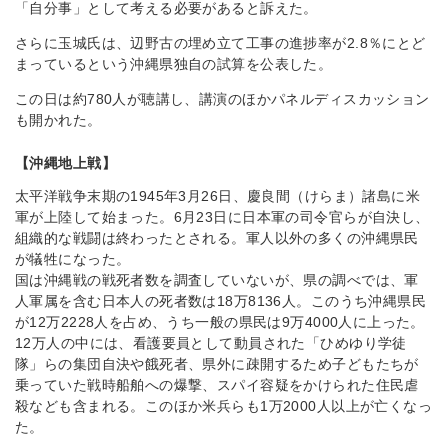
「自分事」として考える必要があると訴えた。
さらに玉城氏は、辺野古の埋め立て工事の進捗率が2.8％にとど
まっているという沖縄県独自の試算を公表した。
この日は約780人が聴講し、講演のほかパネルディスカッション
も開かれた。
【沖縄地上戦】
太平洋戦争末期の1945年3月26日、慶良間（けらま）諸島に米
軍が上陸して始まった。6月23日に日本軍の司令官らが自決し、
組織的な戦闘は終わったとされる。軍人以外の多くの沖縄県民
が犠牲になった。
国は沖縄戦の戦死者数を調査していないが、県の調べでは、軍
人軍属を含む日本人の死者数は18万8136人。このうち沖縄県民
が12万2228人を占め、うち一般の県民は9万4000人に上った。
12万人の中には、看護要員として動員された「ひめゆり学徒
隊」らの集団自決や餓死者、県外に疎開するため子どもたちが
乗っていた戦時船舶への爆撃、スパイ容疑をかけられた住民虐
殺なども含まれる。このほか米兵らも1万2000人以上が亡くなっ
た。