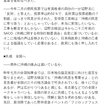
返還を進めるべきだ。
――今年二月の県民投票では有資格者の四分の一が辺野古に
「反対」と答えた。投票率は約52％で、反対票は投票総数の７
割超。はっきり民意が示された。安倍晋三首相は「沖縄の民意
に寄り添う」とおっしゃっているが、本当に実現したいなら。
工事を断念するしかない。辺野古移設は今から二十三年前の
SACO（沖縄に関する特別行動委員会）合意に基づいているが、
そこに地域の声は反映されていない。日米両政府と沖縄の三者
による協議をしていく必要があると、政府にも強く申し入れて
いく。
■共感 全国へ
――県外に沖縄の痛みは届いているか。
昨年七月の全国知事会では、日米地位協定改定に向けた提言を
取りまとめた。辺野古移設でも「沖縄の民意を尊重せよ」との
意見書が全国の三十の地方議会で可決されている。徐々にでは
あるが、声は広がりつつあると感じる。名古屋などでの全国ト
ークキャラバンも、全国の皆さんに共感してもらえるような情
報をしっかり発信しながら、理解と協力を求める狙いがある。
先日、新潟県であった野外音楽イベントの「フジロックフェス