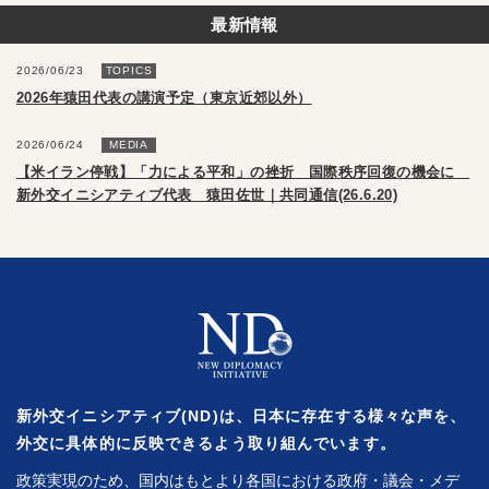
最新情報
2026/06/23
TOPICS
2026年猿田代表の講演予定（東京近郊以外）
2026/06/24
MEDIA
【米イラン停戦】「力による平和」の挫折 国際秩序回復の機会に
新外交イニシアティブ代表 猿田佐世｜共同通信(26.6.20)
新外交イニシアティブ(ND)は、日本に存在する様々な声を、
外交に具体的に反映できるよう取り組んでいます。
政策実現のため、国内はもとより各国における政府・議会・メデ