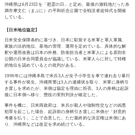
沖縄県は6月23日を「慰霊の日」と定め、最後の激戦地だった糸
満市摩文仁（まぶに）の平和祈念公園で全戦没者追悼式を開催
している。
【日米地位協定】
日米安全保障条約に基づき、日本に駐留する米軍と軍人軍属、
家族の法的地位、基地の管理、運用を定めている。具体的な解
釈や運用改善は日本の外務、防衛担当者と米軍人による原則非
公開の日米合同委員会が協議している。米軍人らに対して特権
的地位を認めているとの批判がある。
1995年には沖縄本島で米兵3人が女子小学生を車で連れ去り暴行
する事件が発生。沖縄県警は3人の逮捕状を取り、米軍に身柄引
き渡しを求めたが、米側は協定を理由に拒否。3人の身柄は起訴
後に日本側へ移り、懲役の実刑判決が確定した。
事件を機に、日米両政府は、米兵が殺人や強制性交などの凶悪
犯罪を起こした場合、起訴前の身柄引き渡しに米側が「好意的
考慮を払う」ことで合意した。ただ最終的な決定権は米側にあ
り、沖縄県などは改定を求め続けている。