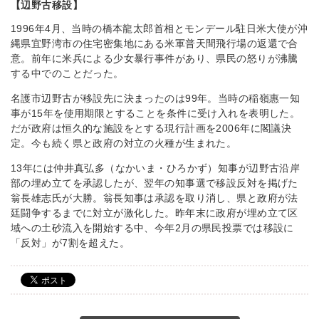
【辺野古移設】
1996年4月、当時の橋本龍太郎首相とモンデール駐日米大使が沖
縄県宜野湾市の住宅密集地にある米軍普天間飛行場の返還で合
意。前年に米兵による少女暴行事件があり、県民の怒りが沸騰
する中でのことだった。
名護市辺野古が移設先に決まったのは99年。当時の稲嶺惠一知
事が15年を使用期限とすることを条件に受け入れを表明した。
だが政府は恒久的な施設をとする現行計画を2006年に閣議決
定。今も続く県と政府の対立の火種が生まれた。
13年には仲井真弘多（なかいま・ひろかず）知事が辺野古沿岸
部の埋め立てを承認したが、翌年の知事選で移設反対を掲げた
翁長雄志氏が大勝。翁長知事は承認を取り消し、県と政府が法
廷闘争するまでに対立が激化した。昨年末に政府が埋め立て区
域への土砂流入を開始する中、今年2月の県民投票では移設に
「反対」が7割を超えた。