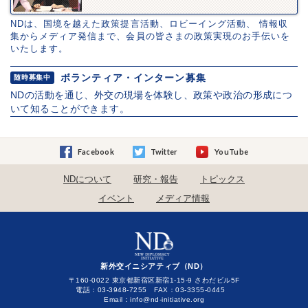
NDは、国境を越えた政策提言活動、ロビーイング活動、 情報収
集からメディア発信まで、会員の皆さまの政策実現のお手伝いを
いたします。
ボランティア・インターン募集
随時募集中
NDの活動を通じ、外交の現場を体験し、政策や政治の形成につ
いて知ることができます。
Facebook
Twitter
YouTube
NDについて
研究・報告
トピックス
イベント
メディア情報
新外交イニシアティブ（ND）
〒160-0022 東京都新宿区新宿1-15-9 さわだビル5F
電話：03-3948-7255 FAX：03-3355-0445
Email：