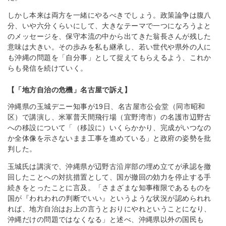
しかし本来は両方を一緒にやるべきでしょう。政策論争は腹八
分、いや六分くらいにして、大きなテーマで一つになろうよと
のメッセージを、保守本流の中から出てきた翁長さんが残した
意味は大きい。その歩みを私も継承し、若い世代や県外の人に
も沖縄の問題を「自分事」として捉えてもらえるよう、これか
らも発信を続けていく。
【「地方自治の危機」名古屋で訴え】
沖縄県の玉城デニー知事が19日、名古屋市公会堂（同市昭和
区）で講演し、米軍普天間飛行場（宜野湾市）の名護市辺野古
への移設について「（移設に）いくらかかり、完成がいつなの
か全体像を示さないまま工事を進めている」と政府の姿勢を批
判した。
玉城氏は講演で、沖縄県が辺野古沿岸部の埋め立てが承認を撤
回したことへの対抗措置として、国が撤回の効力を停止する手
続きをとったことに言及。「さまざまな知事権限であるものを
国が『われわれの判断でいい』というような状況が認められれ
れば、地方自治はお上の言うとおりにやれということになり、
沖縄だけの問題ではなくなる」と述べ、沖縄県以外の国民も