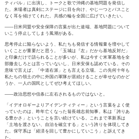
ティバル」に出演し、トークと歌で沖縄の基地問題を発信し
た。来場者は真剣にステージに目を向け、やじ一つとバスこと
なく耳を傾けてくれた。共感の輪を全国に広げていきたい。
――日米同盟や安全保障の言葉が出た途端、基地問題について
いこう停止してしまう風潮がある。
思考停止に陥らないよう、私たちも発信する情報量を増やして
いくことが重要だと思う。「玉城は『左』だから基地反対だ」
と印象だけで語られることが多いが、私は今すぐ米軍基地を全
部撤去しろとは言っていないし、日米安保も認めている。その
意味で言えば、「中道右派」とも言える立場。この先何十年も
私たちの領土の中に外国の軍隊が居続けることが幸せなのかど
うか、一人の国民としてぜひ考えてほしい。
――政治思想や信条に左右されるものではないと。
「イデオロギーよりアイデンティティー」という言葉をよく使
っていたのは、昨年亡くなった翁長雄志前知事。私は「誇りあ
る豊かさ」ということを言い続けている。これまで革新系は
「土地を渡さない、自治を確立する」という誇りを体現してき
た。保守系は「経済を回して豊かにしていこう」と訴えてき
た。