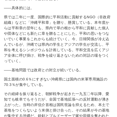
――具体的には。
県では二年に一度、国際的に平和活動に貢献するNGO（非政府
組織）などに「沖縄平和章」を贈り、懸賞している。本年度か
らは平和章の翌年にも、県内で草の根から平和に貢献した個人
や団体などにも新たに章を贈ることにした。平和の思いをつな
いでいく事業をこれからも続けていく。今、日韓関係が冷え込
んでいるが、沖縄では県内の学生とアジアの学生が交流し、平
和を考えるシンポジウムを計画している。平和交流を広くアジ
ア全体に呼び掛け、戦争を繰り返さないための対話の場をつく
っていく。
――基地問題では政府との対立が続いている。
国土面積の0.6％にすぎない沖縄県には国内の米軍専用施設の
70.3％が集中している。
その経緯を振り返ると、朝鮮戦争が起きた一九五〇年以降、愛
知でも岐阜でもそうだが、全国で基地拡張への反対運動が沸き
上がった。当時の岸信介首相は国民世論を抑えるため、本土で
基地をつくらないよう米側と掛け合った。その結果が今の基地
が集中する沖縄だ。銃剣とブルドーザーで家や田畑を奪われた