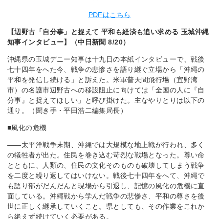
PDFはこちら
【辺野古「自分事」と捉えて 平和も経済も追い求める 玉城沖縄
知事インタビュー】（中日新聞 8/20）
沖縄県の玉城デニー知事は十九日の本紙インタビューで、戦後
七十四年をへた今、戦争の悲惨さを語り継ぐ立場から「沖縄の
平和を発信し続ける」と訴えた。米軍普天間飛行場（宜野湾
市）の名護市辺野古への移設阻止に向けては「全国の人に『自
分事』と捉えてほしい」と呼び掛けた。主なやりとりは以下の
通り。（聞き手・平田浩二編集局長）
■風化の危機
――太平洋戦争末期、沖縄では大規模な地上戦が行われ、多く
の犠牲者が出た。住民を巻き込む苛烈な戦場となった。尊い命
とともに、人類の、住民の文化そのものも破壊してしまう戦争
を二度と繰り返してはいけない。戦後七十四年をへて、沖縄で
も語り部がだんだんと現場から引退し、記憶の風化の危機に直
面している。沖縄戦から学んだ戦争の悲惨さ、平和の尊さを後
世に正しく継承していくこと。県としても、その作業をこれか
ら絶えず続けていく必要がある。