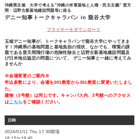
沖縄県主催 大学で考える”沖縄の米軍基地と人権・民主主義” 普天
間・辺野古新基地建設問題等に係る
デニー知事トークキャラバン in 龍谷大学
フライヤーをダウンロード
玉城デニー知事が、トークキャラバンで龍谷大学にやってきま
す！沖縄県の基地問題と基地負担の現状、なかでも、喫緊の課
題である普天間飛行場の危険性除去と辺野古新基地建設問題及
び日米地位協定の問題について、 デニー知事と一緒に考えてみ
ませんか
※会場変更のご案内※
申込多数により、会場を201教室から301教室に変更いたしまし
た。
建物（3号館）は同じです。キャンパス内、3号館へのアクセス
は
こちら
をご確認ください。
日時
2024/01/11 Thu.17:30開場
18:15〜19:45