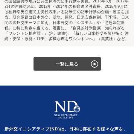
の国会議員や地方公共団体等の訪米行動を実施。2015年6月・2017年
2月の沖縄訪米団、2012年・2014年の稲嶺進名護市長、2018年9月に
は枝野幸男立憲民主党代表率いる訪米団の訪米行動の企画・運営を担
当。研究課題は日本外交。基地、原発、日米安保体制、TPP等、日米
間の各外交テーマに加え、日米外交の「システム」や「意思決定過
程」に特に焦点を当てる。著書に、『自発的対米従属 知られざる
「ワシントン拡声器」』(角川新書)、『新しい日米外交を切り拓く 沖
縄・安保・原発・TPP、多様な声をワシントンへ』（集英社）など。
一覧に戻る
新外交イニシアティブ(ND)は、日本に存在する様々な声を、