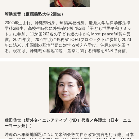
崎浜空音（慶應義塾大学2回生）
2002年生まれ、沖縄県出身。球陽高校出身。慶應大学法律学部法律
学科2回生。高校生時代に外務省後援 第2回「子ども世界平和サミッ
ト」に参加。11か国202名の子ども達の中からMost peaceful賞を受
賞。2021年度、2022年度に外務省TOFUプロジェクトに参加し2023
年に訪米。米国側の基地問題に対する考えを学び、沖縄の声を届け
る。現在は、沖縄戦や基地問題、選挙に関する情報をSNSで発信。
猿田佐世（新外交イニシアティブ（ND）代表／弁護士（日本・ニュ
ーヨーク州））
沖縄の米軍基地問題について米議会等で自ら政策提言を行う他、日本