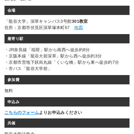
会場
「龍谷大学」深草キャンパス3号館
301教室
住所：京都市伏見区深草塚本町67
地図
最寄り駅
・JR奈良線「稲荷」駅から南西へ徒歩約8分
・京阪本線「龍谷大前深草」駅から西へ徒歩約3分
・京都市営地下鉄烏丸線「くいな橋」駅から東へ徒歩約7分
・市バス「龍谷大学前」
参加費
無料
申込み
こちらのフォーム
よりお申込みください
共催