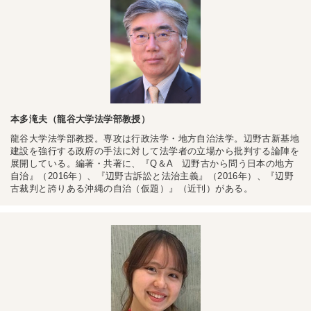
本多滝夫（龍谷大学法学部教授）
龍谷大学法学部教授。専攻は行政法学・地方自治法学。辺野古新基地
建設を強行する政府の手法に対して法学者の立場から批判する論陣を
展開している。編著・共著に、『Q＆A 辺野古から問う日本の地方
自治』（2016年）、『辺野古訴訟と法治主義』（2016年）、『辺野
古裁判と誇りある沖縄の自治（仮題）』（近刊）がある。