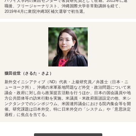
ハワイ大学内の東西センターで客員研究員として在籍。2012年に退
職後、フリージャーナリスト、沖縄国際大学非常勤講師を経て、
2019年4月に衆院沖縄3区補欠選挙で初当選。
猿田佐世（さるた・さよ）
新外交イニシアティブ（ND）代表・上級研究員／弁護士（日本・ニ
ューヨーク州）。沖縄の米軍基地問題など外交・政治問題について米
議会・政府に対し自ら政策提言活動を行うほか、日本の国会議員や地
方公共団体等の訪米行動を実施。米議員・米政府面談設定の他、米シ
ンクタンクでのシンポジウム、米国連邦議会における院内集会等を開
催。研究課題は日本外交。特に日米外交の「システム」や「意思決定
過程」に焦点を当てる。