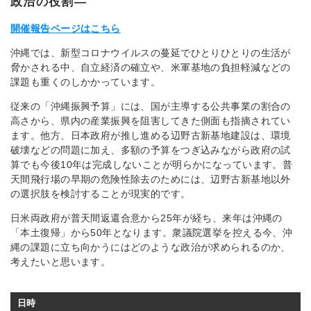
政治の役割―
開催報告ページはこちら
沖縄では、新型コロナウイルスの蔓延でひとりひとりの生活が
脅かされる中、自立経済の確立や、米軍基地の負担軽減などの
課題も重くのしかかっています。
従来の「沖縄振興予算」には、国が主導する公共事業の割合の
高さから、県内の産業振興を阻害してきた側面も指摘されてい
ます。他方、日本政府が推し進める辺野古新基地建設は、環境
破壊などの問題に加え、多額の予算をつぎ込みながら政府の試
算でも今後10年は完成しないことが明らかになっています。普
天間飛行場の早期の危険性除去のためには、辺野古新基地以外
の選択肢を検討することが現実的です。
日米両政府が普天間返還合意から25年が経ち、来年は沖縄の
「本土復帰」から50年となります。衆議院選挙を控える今、沖
縄の課題に立ち向かうにはどのような政治が求められるのか、
考えたいと思います。
日時