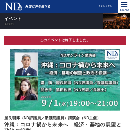
JPN
EN
イベント
このイベントは終了しました。
屋良朝博（ND評議員／衆議院議員）講演会（ND主催）
沖縄：コロナ禍から未来へ―経済・基地の展望と