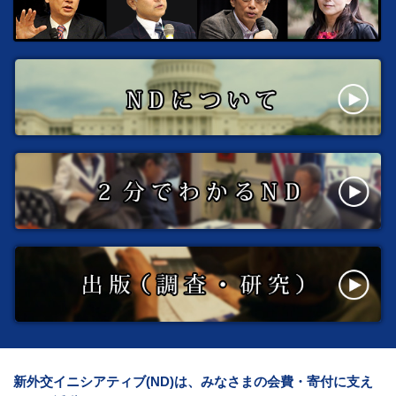
新外交イニシアティブ(ND)は、みなさまの会費・寄付に支え