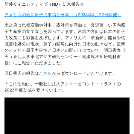
新外交イニシアティブ（ND）訪米報告会
アメリカの最新原子力事情と日本（（2024年4月22日開催）
米政府は気候変動や対中・露対策を理由に、衰退著しい国内原
子力産業の立て直しを図っています。米国の方針は日本の原子
力政策にも影響を及ぼします。アメリカの「革新炉」開発や核
廃棄物処分の現状、原子力回帰に向けた日米の動きなど、最新
のアメリカ原子力事情と日本との関わりについて、明日香寿川
氏（東北大学東北アジア研究センター・同環境科学研究科教
授）にご報告いただきました。
明日香氏の報告は
こちら
からダウンロードいただけます。
＊この活動は、一般社団法人アクト・ビヨンド・トラストの
2023年度助成を受けています。