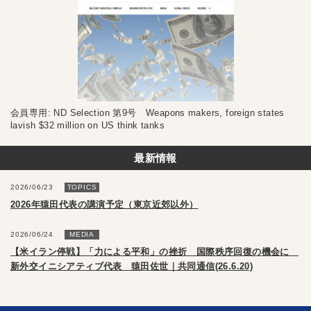
会員専用: ND Selection 第9号 Weapons makers, foreign states
lavish $32 million on US think tanks
最新情報
2026/06/23
TOPICS
2026年猿田代表の講演予定（東京近郊以外）
2026/06/24
MEDIA
【米イラン停戦】「力による平和」の挫折 国際秩序回復の機会に
新外交イニシアティブ代表 猿田佐世｜共同通信(26.6.20)