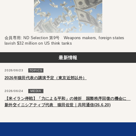
会員専用: ND Selection 第9号 Weapons makers, foreign states
lavish $32 million on US think tanks
最新情報
2026/06/23
TOPICS
2026年猿田代表の講演予定（東京近郊以外）
2026/06/24
MEDIA
【米イラン停戦】「力による平和」の挫折 国際秩序回復の機会に
新外交イニシアティブ代表 猿田佐世｜共同通信(26.6.20)