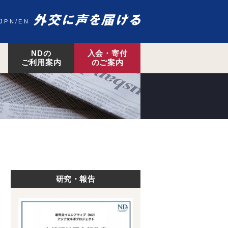
JPN
EN
NDの
入会・寄付
ご利用案内
のご案内
研究・報告