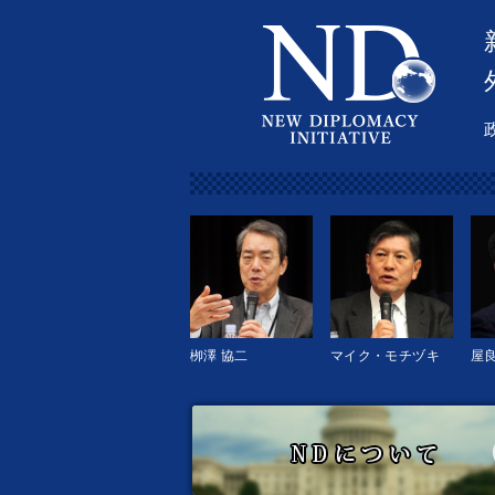
栁澤 協二
マイク・モチヅキ
屋良