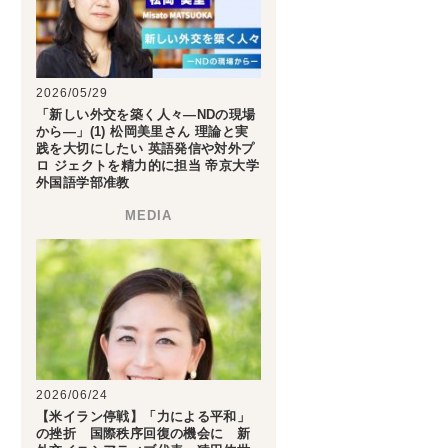
2026/05/29
「新しい外交を築く人々―NDの現場
から―」(1) 松岡美里さん 理論と実
践を大切にしたい 英語発信や対外プ
ロ ジェクトを精力的に担当 帝京大学
外国語学部准教
2026/06/24
【米イラン停戦】「力による平和」
の挫折 国際秩序回復の機会に 新