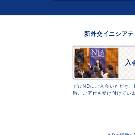
新外交イニシアテ
入
ぜひNDにご入会いただき、
時、ご寄付も受け付けてい