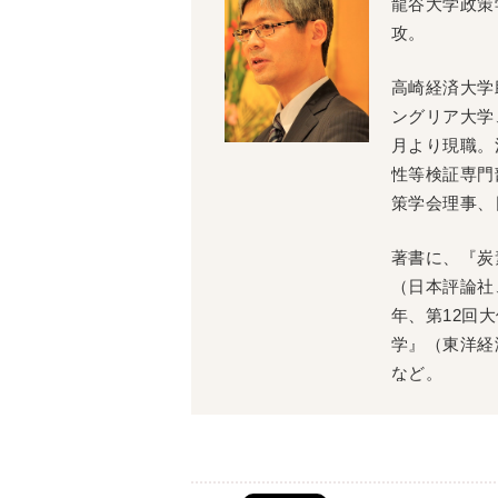
龍谷大学政策
攻。
高崎経済大学
ングリア大学
月より現職。
性等検証専門
策学会理事、
著書に、『炭
（日本評論社、
年、第12回
学』（東洋経
など。