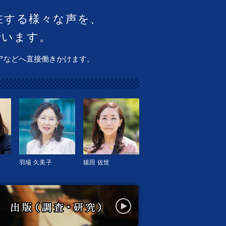
在する様々な声を、
でいます。
アなどへ直接働きかけます。
羽場 久美子
猿田 佐世