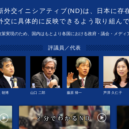
新外交イニシアティブ(ND)は、日本に存
外交に具体的に反映できるよう取り組ん
政策実現のため、国内はもとより各国における政府・議会・メディ
評議員／代表
 朝博
山口 二郎
藤原 帰一
芦澤 久仁子