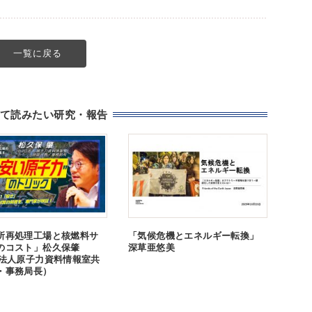
一覧に戻る
て読みたい研究・報告
所再処理工場と核燃料サ
「気候危機とエネルギー転換」
のコスト」松久保肇
深草亜悠美
O法人原子力資料情報室共
・事務局長）