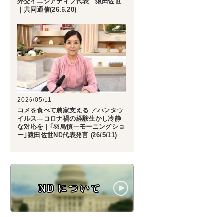
外交イニシアティブ代表 猿田佐世
｜共同通信(26.6.20)
2026/05/11
コメを食べて農家支える ／ハンタウ
イルス―コロナ禍の経験生かし冷静
な対応を｜｢羽鳥慎一モーニングショ
ー｣猿田佐世ND代表発言 (26/5/11)