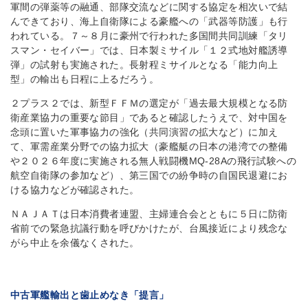
軍間の弾薬等の融通、部隊交流などに関する協定を相次いで結
んできており、海上自衛隊による豪艦への「武器等防護」も行
われている。７～８月に豪州で行われた多国間共同訓練「タリ
スマン・セイバー」では、日本製ミサイル「１２式地対艦誘導
弾」の試射も実施された。長射程ミサイルとなる「能力向上
型」の輸出も日程に上るだろう。
２プラス２では、新型ＦＦＭの選定が「過去最大規模となる防
衛産業協力の重要な節目」であると確認したうえで、対中国を
念頭に置いた軍事協力の強化（共同演習の拡大など）に加え
て、軍需産業分野での協力拡大（豪艦艇の日本の港湾での整備
や２０２６年度に実施される無人戦闘機MQ-28Aの飛行試験への
航空自衛隊の参加など）、第三国での紛争時の自国民退避にお
ける協力などが確認された。
ＮＡＪＡＴは日本消費者連盟、主婦連合会とともに５日に防衛
省前での緊急抗議行動を呼びかけたが、台風接近により残念な
がら中止を余儀なくされた。
中古軍艦輸出と歯止めなき「提言」