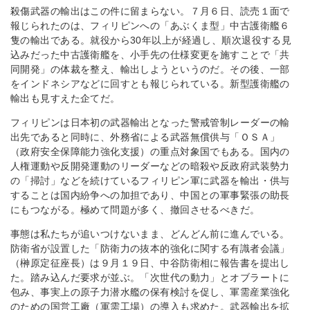
殺傷武器の輸出はこの件に留まらない。７月６日、読売１面で
報じられたのは、フィリピンへの「あぶくま型」中古護衛艦６
隻の輸出である。就役から30年以上が経過し、順次退役する見
込みだった中古護衛艦を、小手先の仕様変更を施すことで「共
同開発」の体裁を整え、輸出しようというのだ。その後、一部
をインドネシアなどに回すとも報じられている。新型護衛艦の
輸出も見すえた企てだ。
フィリピンは日本初の武器輸出となった警戒管制レーダーの輸
出先であると同時に、外務省による武器無償供与「ＯＳＡ」
（政府安全保障能力強化支援）の重点対象国でもある。国内の
人権運動や反開発運動のリーダーなどの暗殺や反政府武装勢力
の「掃討」などを続けているフィリピン軍に武器を輸出・供与
することは国内紛争への加担であり、中国との軍事緊張の助長
にもつながる。極めて問題が多く、撤回させるべきだ。
事態は私たちが追いつけないまま、どんどん前に進んでいる。
防衛省が設置した「防衛力の抜本的強化に関する有識者会議」
（榊原定征座長）は９月１９日、中谷防衛相に報告書を提出し
た。踏み込んだ要求が並ぶ。「次世代の動力」とオブラートに
包み、事実上の原子力潜水艦の保有検討を促し、軍需産業強化
のための国営工廠（軍需工場）の導入も求めた。武器輸出を拡