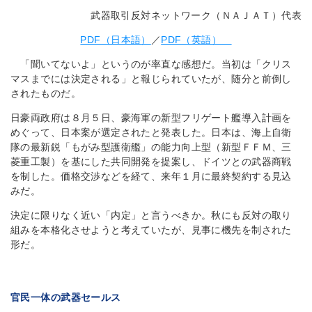
武器取引反対ネットワーク（ＮＡＪＡＴ）代表
PDF（日本語）
／
PDF（英語）
「聞いてないよ」というのが率直な感想だ。当初は「クリス
マスまでには決定される」と報じられていたが、随分と前倒し
されたものだ。
日豪両政府は８月５日、豪海軍の新型フリゲート艦導入計画を
めぐって、日本案が選定されたと発表した。日本は、海上自衛
隊の最新鋭「もがみ型護衛艦」の能力向上型（新型ＦＦＭ、三
菱重工製）を基にした共同開発を提案し、ドイツとの武器商戦
を制した。価格交渉などを経て、来年１月に最終契約する見込
みだ。
決定に限りなく近い「内定」と言うべきか。秋にも反対の取り
組みを本格化させようと考えていたが、見事に機先を制された
形だ。
官民一体の武器セールス