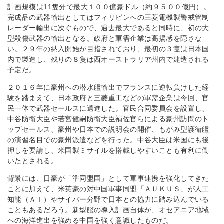
計画規模は11隻分で最大１００億豪ドル（約９５００億円）。
完成品の武器輸出としてはフィリピンへの三菱電機製警戒管制
レーダー輸出に次ぐもので、過去最大であると同時に、初の大
型殺傷武器の輸出となる。政府と軍需企業は高揚感を隠さな
い。２９年の納入開始が目指されており、最初の３隻は日本国
内で製造し、残りの８隻は西オーストラリア州内で建造される
予定だ。
２０１６年に豪州への潜水艦輸出でフランスに逆転負けした経
験を踏まえて、日本政府と三菱重工などの軍需企業は今回、官
民一体で武器セールスに邁進した。官民合同委員会を設置し、
中谷防衛大臣や若宮健嗣防衛大臣補佐官らによる豪州訪問のト
ップセールス、豪州や日本での説明会の開催、もがみ型護衛艦
の演習名目での豪州派遣などを行った。中谷大臣は米国にも後
押しを要請し、米国製ミサイルを搭載しやすいことも有利に働
いたとされる。
背景には、日豪が「準同盟国」として軍事連携を強化してきた
ことに加えて、米英豪の対中国軍事同盟「ＡＵＫＵＳ」が人工
知能（ＡＩ）やサイバー分野で日本との協力に踏み込んでいる
こともあるだろう。新型艦の導入計画自体が、オセアニア地域
への海洋進出を強める中国を強く意識したものだ。