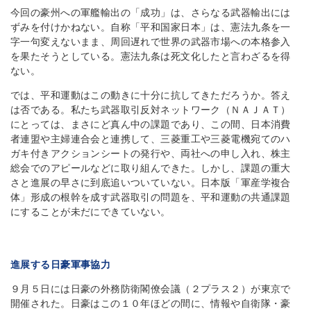
今回の豪州への軍艦輸出の「成功」は、さらなる武器輸出には
ずみを付けかねない。自称「平和国家日本」は、憲法九条を一
字一句変えないまま、周回遅れで世界の武器市場への本格参入
を果たそうとしている。憲法九条は死文化したと言わざるを得
ない。
では、平和運動はこの動きに十分に抗してきただろうか。答え
は否である。私たち武器取引反対ネットワーク（ＮＡＪＡＴ）
にとっては、まさにど真ん中の課題であり、この間、日本消費
者連盟や主婦連合会と連携して、三菱重工や三菱電機宛てのハ
ガキ付きアクションシートの発行や、両社への申し入れ、株主
総会でのアピールなどに取り組んできた。しかし、課題の重大
さと進展の早さに到底追いついていない。日本版「軍産学複合
体」形成の根幹を成す武器取引の問題を、平和運動の共通課題
にすることが未だにできていない。
進展する日豪軍事協力
９月５日には日豪の外務防衛閣僚会議（２プラス２）が東京で
開催された。日豪はこの１０年ほどの間に、情報や自衛隊・豪