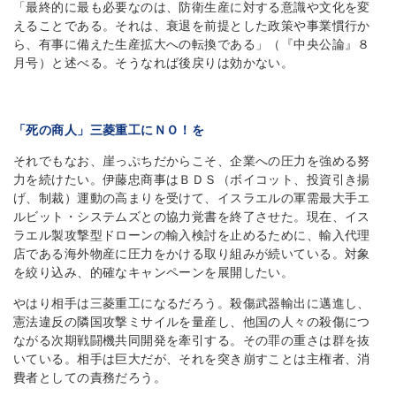
「最終的に最も必要なのは、防衛生産に対する意識や文化を変
えることである。それは、衰退を前提とした政策や事業慣行か
ら、有事に備えた生産拡大への転換である」（『中央公論』８
月号）と述べる。そうなれば後戻りは効かない。
「死の商人」三菱重工にＮＯ！を
それでもなお、崖っぷちだからこそ、企業への圧力を強める努
力を続けたい。伊藤忠商事はＢＤＳ（ボイコット、投資引き揚
げ、制裁）運動の高まりを受けて、イスラエルの軍需最大手エ
ルビット・システムズとの協力覚書を終了させた。現在、イス
ラエル製攻撃型ドローンの輸入検討を止めるために、輸入代理
店である海外物産に圧力をかける取り組みが続いている。対象
を絞り込み、的確なキャンペーンを展開したい。
やはり相手は三菱重工になるだろう。殺傷武器輸出に邁進し、
憲法違反の隣国攻撃ミサイルを量産し、他国の人々の殺傷につ
ながる次期戦闘機共同開発を牽引する。その罪の重さは群を抜
いている。相手は巨大だが、それを突き崩すことは主権者、消
費者としての責務だろう。