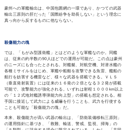
豪州への軍艦輸出は、中国包囲網の一環であり、かつての武器
輸出三原則の肝だった「国際紛争を助長しない」という理念に
真っ向から反するものに他ならない。
殺傷能力の塊
では、「もがみ型護衛艦」とはどのような軍艦なのか。同艦
は、従来の約半数の90人ほどでの運用が可能だ。この点は豪州
のニーズにも合ったとされる。対艦艇、対航空機、対潜水艦の
各種ミサイルをはじめ、軍艦や船舶を攻撃できる魚雷、艦船の
航行を妨害する機雷など、様々な武器を搭載できる。ＶＬＳ
（垂直発射装置）には従来の１６発の２倍となる３２発が搭載
可能で、攻撃能力が強化される。いずれは射程１０００km以上
の「１２式地対艦誘導弾能力向上型」の搭載も想定される。相
手国に接近して武力による威嚇を行うことも、武力を行使する
ことも可能な「殺傷能力の塊」だ。
本来、殺傷能力が高い武器の輸出は、「防衛装備移転三原則」
の運用指針に基づき、「救難、輸送、警戒、監視、掃海」の
「５類型」に該当する場合に限定されている。しかし、「共同