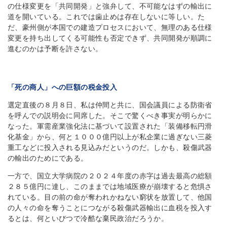
の仕様変更を「共同開発」と強弁して、不可能なはずの輸出に
道を開いている。これでは歯止めは存在しないに等しい。た
だ、豪州側が本国での建造プロセスにおいて、無理のある仕様
変更を持ち出してくる可能性も否定できず、共同開発が順調に
進むのかは予断を許さない。
「死の商人」への巨額の税金投入
選定直後の８月８日、私は仲間と共に、国会議員による防衛省
を呼んでの説明会に同席した。そこで驚くべき事実が明らかに
なった。軍需産業強化法に基づいて設置された「装備移転円滑
化基金」から、何と１０００億円以上が私企業に過ぎない三菱
重工などに投入される見込みだというのだ。しかも、殺傷武器
の輸出のためにである。
一方で、国立大学病院の２０２４年度の赤字は過去最高の総額
２８５億円に達し、このままでは地域医療が崩壊すると危惧さ
れている。目の前の命が奪われかねない窮状を放置して、他国
の人々の命を奪うことにつながる殺傷武器輸出に血税を投入す
るとは、何といびつで冷酷な棄民政治だろうか。