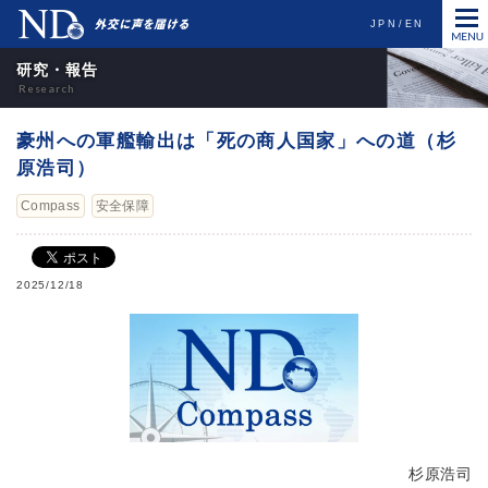
JPN
EN
研究・報告
豪州への軍艦輸出は「死の商人国家」への道（杉
原浩司）
Compass
安全保障
2025/12/18
杉原浩司