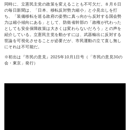
同時に、立憲民主党の政策を変えることも不可欠だ。８月６日
の毎日新聞は、「日本、移転反対勢力縮小」と小見出しを打
ち、「装備移転を巡る政府の姿勢に真っ向から反対する国会勢
力は縮小傾向にある」として、防衛省幹部の「政権が代わった
としても安全保障政策は大きくは変わらないだろう」との声を
紹介している。立憲民主党を動かすには、武器輸出に反対する
世論を可視化させることが必要だが、市民運動の立て直し無し
にそれは不可能だ。
※初出は『市民の意見』2025年10月1日号（「市民の意見30の
会・東京」発行）