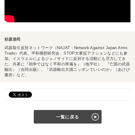
杉原浩司
武器取引反対ネットワーク（NAJAT：Network Against Japan Arms
Trade）代表。平和構想研究会、STOP大軍拡アクションなどにも参
加。イスラエルによるジェノサイドに反対する活動にも尽力してき
た。共著に『戦争ではなく平和の準備を』（地平社）、『亡国の武器
輸出』（合同出版）、『武器輸出大国ニッポンでいいのか』（あけび
書房）など。
一覧に戻る