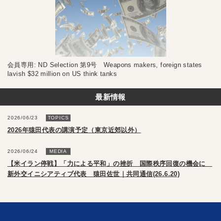
会員専用: ND Selection 第9号 Weapons makers, foreign states
lavish $32 million on US think tanks
最新情報
2026/06/23
TOPICS
2026年猿田代表の講演予定（東京近郊以外）
2026/06/24
MEDIA
【米イラン停戦】「力による平和」の挫折 国際秩序回復の機会に
新外交イニシアティブ代表 猿田佐世｜共同通信(26.6.20)