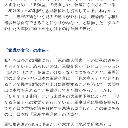
大するため、「５類型」の見直しや、脅威にさらされている
「友好国」への制限なき武器輸出も提言している。私はかつ
て、「専守防衛という能力の縛りが外れれば、理論的には核兵
器以外は保有できることになりかねない」と指摘した。タガの
外れた大軍拡に歯止めをかけるのは至難の技だ。
「意識や文化」の改造へ
私たちは今この瞬間にも、「死の商人国家」への堕落の道を突
き進んでいる。恐ろしいのは、軍需企業が「レピュテーション
（評判）リスク」を気にかけなくなりつつあることだ。軍需部
門の比率の小さい日本の軍需企業は、「死の商人」と批判され
ることで民生部門の売り上げに影響することを恐れて、武器輸
出に本腰を入れることを躊躇してきた面があった。しかし、
「５年で４３兆円」という未曾有の大軍拡予算によって、「儲
かる産業」への変質が進行している。軍事研究に警鐘を鳴らし
てきた日本学術会議を解体する悪法も成立した。この先にある
のは、日本版「軍産学複合体」の形成だ。
軍拡推進派の狙いは明確だ。小木洋人（地経学研究所）は、