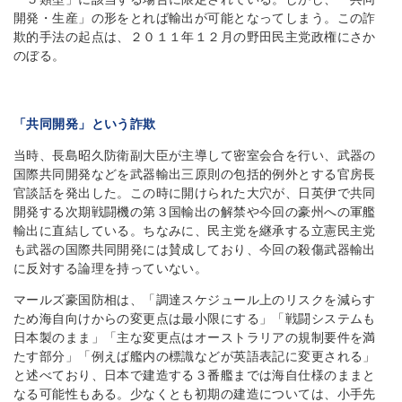
開発・生産」の形をとれば輸出が可能となってしまう。この詐
欺的手法の起点は、２０１１年１２月の野田民主党政権にさか
のぼる。
「共同開発」という詐欺
当時、長島昭久防衛副大臣が主導して密室会合を行い、武器の
国際共同開発などを武器輸出三原則の包括的例外とする官房長
官談話を発出した。この時に開けられた大穴が、日英伊で共同
開発する次期戦闘機の第３国輸出の解禁や今回の豪州への軍艦
輸出に直結している。ちなみに、民主党を継承する立憲民主党
も武器の国際共同開発には賛成しており、今回の殺傷武器輸出
に反対する論理を持っていない。
マールズ豪国防相は、「調達スケジュール上のリスクを減らす
ため海自向けからの変更点は最小限にする」「戦闘システムも
日本製のまま」「主な変更点はオーストラリアの規制要件を満
たす部分」「例えば艦内の標識などが英語表記に変更される」
と述べており、日本で建造する３番艦までは海自仕様のままと
なる可能性もある。少なくとも初期の建造については、小手先