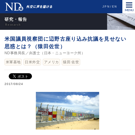
JPN
EN
研究・報告
米国議員視察団に辺野古座り込み抗議を見せない
思惑とは？（猿田佐世）
ND事務局長／弁護士（日本・ニューヨーク州）
米軍基地
日米外交
アメリカ
猿田 佐世
2017/08/24