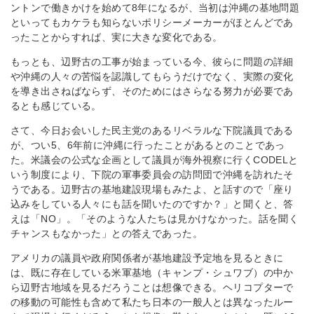
ントンで働きかけを始めて8年になるが、当初は沖縄の基地問題
といってもカケラも知らないポリシーメーカーがほとんどであ
ったことからすれば、実に大きな変化である。
もっとも、辺野古の工事が始まっている今、彼らに問題の詳細
や沖縄の人々の苦悩を認識してもらうだけでなく、実際の変化
を導き出さねばならず、そのためにはさらなる努力が必要であ
るとも感じている。
さて、今日お会いした民主党のあるリベラルな下院議員である
が、つい5、6年前に沖縄に行ったことがあるとのことであっ
た。米議会の公式な企画として議員が海外視察に行くCODELと
いう制度により、下院の軍事委員会の訪問団で沖縄を訪れたそ
うである。辺野古の基地建設現場もみたよ、と話すので「座り
込みをしている人々にも話を聞いたのですか？」と聞くと、答
えは「NO」。「そのような人たちは見かけなかった。話を聞く
チャンスもなかった」との答えであった。
アメリカの議員や政府関係者が基地建設予定地を見るときに
は、既に存在している米軍基地（キャンプ・シュワブ）の中か
ら辺野古地域を見るだろうことは想像できる。ヘリコプターで
の移動の可能性も含めて私たち日本の一般人とは異なったルー