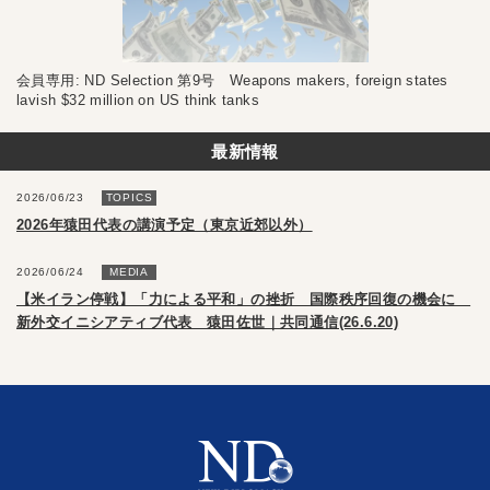
会員専用: ND Selection 第9号 Weapons makers, foreign states
lavish $32 million on US think tanks
最新情報
2026/06/23
TOPICS
2026年猿田代表の講演予定（東京近郊以外）
2026/06/24
MEDIA
【米イラン停戦】「力による平和」の挫折 国際秩序回復の機会に
新外交イニシアティブ代表 猿田佐世｜共同通信(26.6.20)