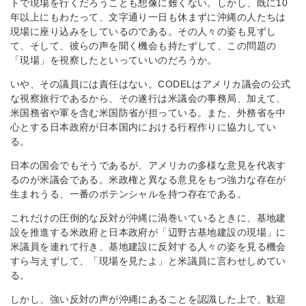
トで現場を行くだろうことも想像に難くない。しかし、既に10
年以上にもわたって、文字通り一日も休まずに沖縄の人たちは
現場に座り込みをしているのである。その人々の姿も見ずし
て、そして、彼らの声を聞く機会も持たずして、この問題の
「現場」を視察したといっていいのだろうか。
いや、その議員には責任はない。CODELはアメリカ議会の公式
な視察旅行であるから、その遂行は米議会の事務局、加えて、
米国務省や軍を含む米国防省が担っている。また、外務省を中
心とする日本政府が日本国内における行程作りに協力してい
る。
日本の国会でもそうであるが、アメリカの多様な意見を代表す
るのが米議会である。米政権と異なる意見をもつ強力な存在が
生まれうる、一番のポテンシャルを持つ存在である。
これだけの圧倒的な反対が沖縄に渦巻いているときに、基地建
設を推進する米政府と日本政府が「辺野古基地建設の現場」に
米議員を連れて行き、基地建設に反対する人々の姿を見る機会
すら与えずして、「現場を見たよ」と米議員に言わせしめてい
る。
しかし、強い反対の声が沖縄にあることを認識した上で、歓迎