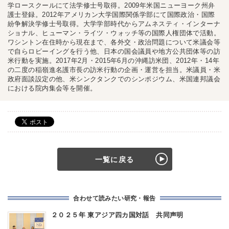
学ロースクールにて法学修士号取得。2009年米国ニューヨーク州弁
護士登録。2012年アメリカン大学国際関係学部にて国際政治・国際
紛争解決学修士号取得。大学学部時代からアムネスティ・インターナ
ショナル、ヒューマン・ライツ・ウォッチ等の国際人権団体で活動。
ワシントン在住時から現在まで、各外交・政治問題について米議会等
で自らロビーイングを行う他、日本の国会議員や地方公共団体等の訪
米行動を実施。2017年2月・2015年6月の沖縄訪米団、2012年・14年
の二度の稲嶺進名護市長の訪米行動の企画・運営を担当。米議員・米
政府面談設定の他、米シンクタンクでのシンポジウム、米国連邦議会
における院内集会等を開催。
一覧に戻る
合わせて読みたい研究・報告
２０２５年 東アジア四カ国対話 共同声明