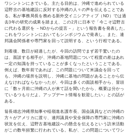
ワシントンにきている。主たる目的は、沖縄で進められている
辺野古の基地建設に反対する沖縄の人々の声を伝えることであ
る。私が事務局長を務める新外交イニシアティブ（ND）では過
去3年の研究の成果を踏まえ、この2月に日本で「今こそ辺野古
に代わる選択を －NDからの提言－」という報告書を発表した。
これをワシントンにおいてもシンポジウムで発表し、また、連
邦議会関係者や専門家を回って説明する、という行程である。
到着後、数日が経過したが、今回の訪問でまず若干驚いたの
は、面談する相手が、沖縄の基地問題について程度の差はあれ
一定の知識を持っていることが多くなったということである。
例えば、数年前であれば、この問題について米議会を回って
も、沖縄の場所を説明し、沖縄に基地の問題があることから伝
えなければならなかったが、今回は多くの面談相手から、冒頭
に「数ヶ月前に沖縄の人が来て話を聞いたから、概要は分かっ
ているつもりだよ。アップデート情報を歓迎したい」との話が
ある。
翁長雄志沖縄県知事や稲嶺進名護市長、国会議員などの沖縄の
方々がアメリカに渡り、連邦議員や安全保障の専門家に沖縄の
状況を伝え、辺野古基地建設への懸念を伝えるという訪米活動
がこの数年頻繁に行われている。私が、この問題についてワシ