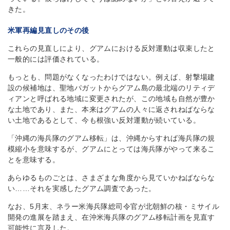
きた。
米軍再編見直しのその後
これらの見直しにより、グアムにおける反対運動は収束したと
一般的には評価されている。
もっとも、問題がなくなったわけではない。例えば、射撃場建
設の候補地は、聖地パガットからグアム島の最北端のリティデ
ィアンと呼ばれる地域に変更されたが、この地域も自然が豊か
な土地であり、また、本来はグアムの人々に返されねばならな
い土地であるとして、今も根強い反対運動が続いている。
「沖縄の海兵隊のグアム移転」は、沖縄からすれば海兵隊の規
模縮小を意味するが、グアムにとっては海兵隊がやって来るこ
とを意味する。
あらゆるものごとは、さまざまな角度から見ていかねばならな
い……それを実感したグアム調査であった。
なお、5月末、ネラー米海兵隊総司令官が北朝鮮の核・ミサイル
開発の進展を踏まえ、在沖米海兵隊のグアム移転計画を見直す
可能性に言及した。