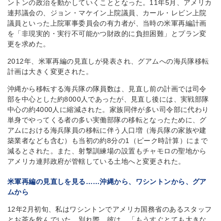
ントンの政治を動かしていくこととなった。11年5月、アメリカ
連邦議会の、ジョン・マケイン上院議員、カール・レビン上院
議員といった上院軍事委員会の有力者が、当時の米軍再編計画
を「非現実的・実行不可能かつ財政的に負担困難」とプラン変
更を求めた。
2012年、米軍再編の見直しが発表され、グアムへの海兵隊移転
計画は大きく変更された。
沖縄から移転する海兵隊の隊員数は、見直し前の計画では司令
部を中心とした約8000人であったが、見直し後には、実戦部隊
中心の約4000人に縮減された。家族同伴が多い司令部に代わり
単身でやってくる者の多い実働部隊の移転となったために、グ
アムにおける海兵隊員の移転に伴う人口増（海兵隊の家族や建
築業者なども含む）も当初の約8分の1（ピーク時計算）にまで
減るとされた。また、射撃訓練場の設置もチャモロの聖地から
アメリカ連邦政府が管轄している土地へと変更された。
米軍再編の見直しを見る……沖縄から、ワシントンから、グア
ムから
12年2月初旬、私はワシントンでアメリカ国務省のあるスタッフ
とお茶を飲んでいた。別れ際、彼は、「もうすぐとても大きな