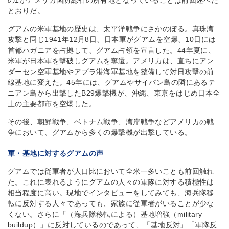
の1がアメリカ国防総省の所有地となっていることは前回述べた
とおりだ。
グアムの米軍基地の歴史は、太平洋戦争にさかのぼる。真珠湾
攻撃と同じ1941年12月8日、日本軍がグアムを空爆、10日には
首都ハガニアを占拠して、グアム占領を宣言した。44年夏に、
米軍が日本軍を撃破しグアムを奪還。アメリカは、直ちにアン
ダーセン空軍基地やアプラ港海軍基地を整備して対日攻撃の前
線基地に変えた。45年には、グアムやサイパン島の隣にあるテ
ニアン島から出撃したB29爆撃機が、沖縄、東京をはじめ日本全
土の主要都市を空爆した。
その後、朝鮮戦争、ベトナム戦争、湾岸戦争などアメリカの戦
争において、グアムから多くの爆撃機が出撃している。
軍・基地に対するグアムの声
グアムでは従軍者が人口比において全米一多いことも前回触れ
た。これに表れるようにグアムの人々の軍隊に対する積極性は
相当程度に高い。現地でインタビューをしてみても、海兵隊移
転に反対する人々であっても、家族に従軍者がいることが少な
くない。さらに「（海兵隊移転による）基地増強（military
buildup）」に反対しているのであって、「基地反対」「軍隊反