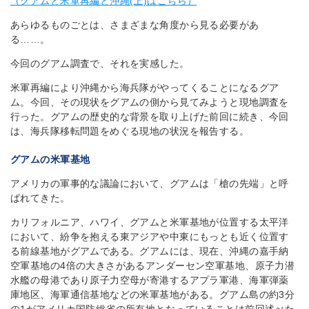
（グアムと米軍再編と沖縄(上)はこちら）
あらゆるものごとは、さまざまな角度から見る必要があ
る……。
今回のグアム調査で、それを実感した。
米軍再編により沖縄から海兵隊がやってくることになるグア
ム。今回、その現状をグアムの側から見てみようと現地調査を
行った。グアムの歴史的な背景を取り上げた前回に続き、今回
は、海兵隊移転問題をめぐる現地の状況を報告する。
グアムの米軍基地
アメリカの軍事的な議論において、グアムは「槍の先端」と呼
ばれてきた。
カリフォルニア、ハワイ、グアムと米軍基地が位置する太平洋
において、紛争を抱える東アジアや中東にもっとも近く位置す
る前線基地がグアムである。グアムには、現在、沖縄の嘉手納
空軍基地の4倍の大きさがあるアンダーセン空軍基地、原子力潜
水艦の母港であり原子力空母が寄港するアプラ軍港、海軍弾薬
庫地区、海軍通信基地などの米軍基地がある。グアム島の約3分