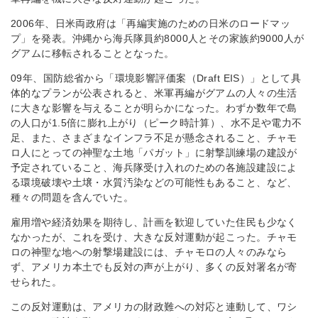
2006年、日米両政府は「再編実施のための日米のロードマッ
プ」を発表。沖縄から海兵隊員約8000人とその家族約9000人が
グアムに移転されることとなった。
09年、国防総省から「環境影響評価案（Draft EIS）」として具
体的なプランが公表されると、米軍再編がグアムの人々の生活
に大きな影響を与えることが明らかになった。わずか数年で島
の人口が1.5倍に膨れ上がり（ピーク時計算）、水不足や電力不
足、また、さまざまなインフラ不足が懸念されること、チャモ
ロ人にとっての神聖な土地「パガット」に射撃訓練場の建設が
予定されていること、海兵隊受け入れのための各施設建設によ
る環境破壊や土壌・水質汚染などの可能性もあること、など、
種々の問題を含んでいた。
雇用増や経済効果を期待し、計画を歓迎していた住民も少なく
なかったが、これを受け、大きな反対運動が起こった。チャモ
ロの神聖な地への射撃場建設には、チャモロの人々のみなら
ず、アメリカ本土でも反対の声が上がり、多くの反対署名が寄
せられた。
この反対運動は、アメリカの財政難への対応と連動して、ワシ