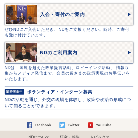
入会・寄付のご案内
ぜひNDにご入会いただき、NDをご支援ください。随時、ご寄付
も受け付けています。
NDのご利用案内
NDは、国境を越えた政策提言活動、ロビーイング活動、 情報収
集からメディア発信まで、会員の皆さまの政策実現のお手伝いを
いたします。
ボランティア・インターン募集
随時募集中
NDの活動を通じ、外交の現場を体験し、政策や政治の形成につ
いて知ることができます。
Facebook
Twitter
YouTube
NDについて
研究・報告
トピックス