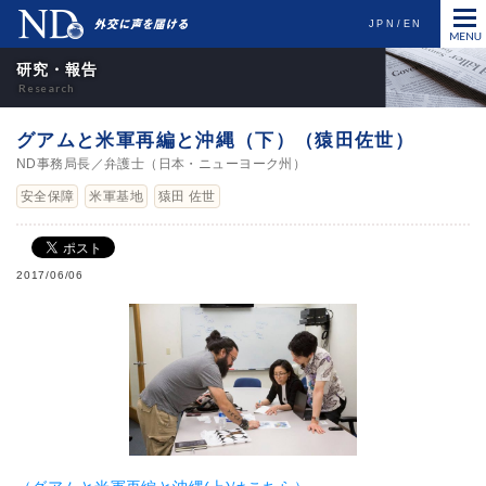
JPN
EN
研究・報告
グアムと米軍再編と沖縄（下）（猿田佐世）
ND事務局長／弁護士（日本・ニューヨーク州）
安全保障
米軍基地
猿田 佐世
2017/06/06