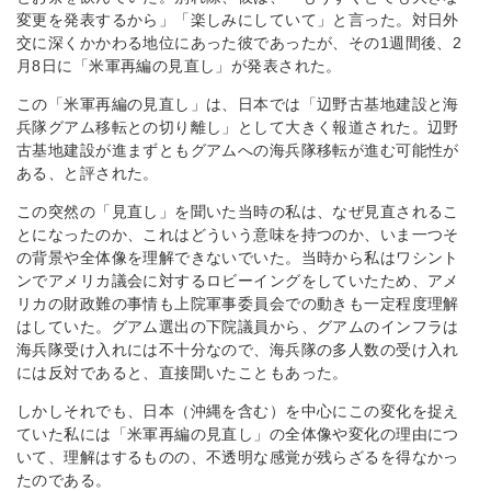
変更を発表するから」「楽しみにしていて」と言った。対日外
交に深くかかわる地位にあった彼であったが、その1週間後、2
月8日に「米軍再編の見直し」が発表された。
この「米軍再編の見直し」は、日本では「辺野古基地建設と海
兵隊グアム移転との切り離し」として大きく報道された。辺野
古基地建設が進まずともグアムへの海兵隊移転が進む可能性が
ある、と評された。
この突然の「見直し」を聞いた当時の私は、なぜ見直されるこ
とになったのか、これはどういう意味を持つのか、いま一つそ
の背景や全体像を理解できないでいた。当時から私はワシント
ンでアメリカ議会に対するロビーイングをしていたため、アメ
リカの財政難の事情も上院軍事委員会での動きも一定程度理解
はしていた。グアム選出の下院議員から、グアムのインフラは
海兵隊受け入れには不十分なので、海兵隊の多人数の受け入れ
には反対であると、直接聞いたこともあった。
しかしそれでも、日本（沖縄を含む）を中心にこの変化を捉え
ていた私には「米軍再編の見直し」の全体像や変化の理由につ
いて、理解はするものの、不透明な感覚が残らざるを得なかっ
たのである。