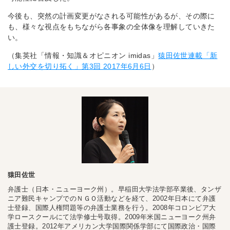
今後も、突然の計画変更がなされる可能性があるが、その際に
も、様々な視点をもちながら各事象の全体像を理解していきた
い。
（集英社「情報・知識＆オピニオン imidas」
猿田佐世連載「新
しい外交を切り拓く」第3回 2017年6月6日
）
猿田佐世
弁護士（日本・ニューヨーク州）。早稲田大学法学部卒業後、タンザ
ニア難民キャンプでのＮＧＯ活動などを経て、2002年日本にて弁護
士登録、国際人権問題等の弁護士業務を行う。2008年コロンビア大
学ロースクールにて法学修士号取得。2009年米国ニューヨーク州弁
護士登録。2012年アメリカン大学国際関係学部にて国際政治・国際