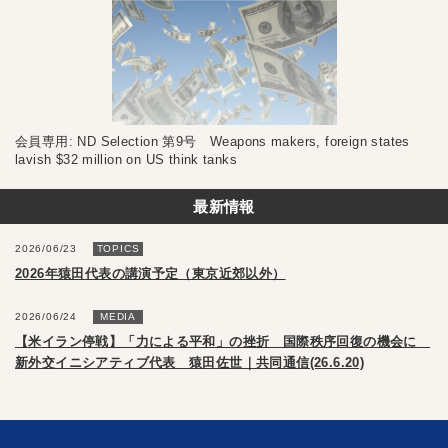
会員専用: ND Selection 第9号 Weapons makers, foreign states
lavish $32 million on US think tanks
最新情報
2026/06/23
TOPICS
2026年猿田代表の講演予定（東京近郊以外）
2026/06/24
MEDIA
【米イラン停戦】「力による平和」の挫折 国際秩序回復の機会に
新外交イニシアティブ代表 猿田佐世｜共同通信(26.6.20)