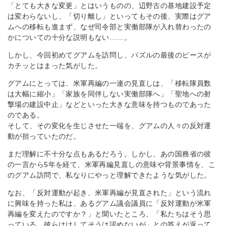
「とても大きな変更」とはいうものの、辺野古の基地建設予定
は変わらないし、「切り離し」といってもその後、実際はグア
ムへの移転も進まず、なぜ司令部と実働部隊が入れ替わったの
かについての十分な説明もない……。
しかし、今回初めてグアムを訪問し、パズルの最後のピースが
カチッとはまった気がした。
グアムにとっては、米軍再編の一連の見直しは、「移転隊員数
は大幅に縮小」「家族を同伴しない実働部隊へ」「聖地への射
撃場の建設中止」などといった大きな意味を持つものであった
のである。
そして、その変化を生じさせた一端を、グアムの人々の反対運
動が担っていたのだ。
まだ理解に不十分な点もあるだろう。しかし、あの国務省の彼
の一言から5年を経て、米軍再編見直しの意味や背景事情を、こ
のグアム訪問で、私なりにやっと理解できたような気がした。
なお、「反対運動が起き、米軍再編が見直された」という流れ
に興味を持った私は、あるグアム議会議員に「反対運動が米軍
再編を変えたのですか？」と聞いたところ、「私たちはそう思
っている。彼らはけしてそうは認めないが」との答えが返って