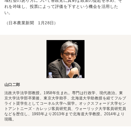
域社会のあり方について各政党に真剣な政策の提起を求め、そ
れを吟味し、投票によって評価を下すという機会を活用した
い。
（日本農業新聞 1月28日）
山口二郎
法政大学法学部教授。1958年生まれ。専門は行政学、現代政治。東
京大学法学部卒業後、東京大学助手、北海道大学助教授を経てフルブ
ライト奨学生としてコーネル大学へ留学。オックスフォード大学セン
トアントニーズ・カレッジ客員研究員、ウォーリック大学客員研究員
などを歴任し、1993年より2013年まで北海道大学教授。2014年より
現職。