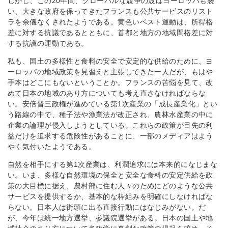
しかし、この20年間、グローバルな競争の波はヨーロッパも襲
い、大きな政府を保ってきたフランスも公共サービスのリスト
ラを余儀なくされたようである。黄色いベスト運動は、所得格
差に対する抗議であるとともに、首都と地方の地域間格差に対
する抗議の運動である。
私も、国土の多様性と食料の安全で安定的な供給のために、ヨ
ーロッパの地域政策を見習えと主張してきた一人だが、もはや
手本はどこにもないということか。フランスの苦悩を見て、改
めて日本の地域のあり方についても考え直さなければならな
い。安倍晋三政権が進めている第1次産業の「成長産業化」とい
う路線の中で、種子法や漁業法が改正され、農林水産業の中に
企業の論理が侵入しようとしている。これらの政策が目先の利
益だけを追求する危険性があることに、一部のメディアはよう
やく気付いたようである。
自然を相手にする第1次産業は、利潤追求には本来的になじまな
い。いま、多様な自然環境の保全と安全な食料の安定供給を政
策の大目標に据え、農村部に住む人々のためにどのような公共
サービスを提供するか、基本的な枠組みを明確にしなければな
らない。日本人は街頭に出る直接行動にはなじみがない。だ
が、今年は統一地方選挙、参議院選挙がある。日本の国土や地