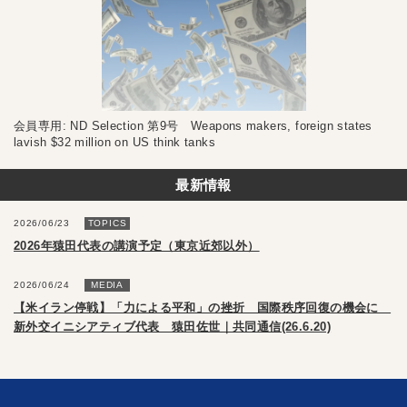
会員専用: ND Selection 第9号 Weapons makers, foreign states
lavish $32 million on US think tanks
最新情報
2026/06/23
TOPICS
2026年猿田代表の講演予定（東京近郊以外）
2026/06/24
MEDIA
【米イラン停戦】「力による平和」の挫折 国際秩序回復の機会に
新外交イニシアティブ代表 猿田佐世｜共同通信(26.6.20)