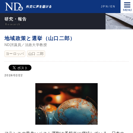
JPN
EN
研究・報告
地域政策と選挙（山口二郎）
ND評議員／法政大学教授
ヨーロッパ
山口 二郎
2019/02/22