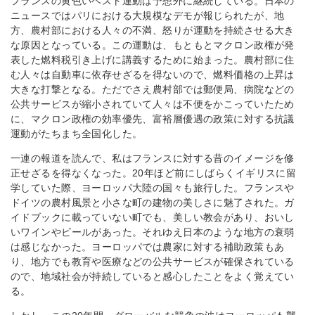
フランスの黄色いベスト運動は予想外に継続している。日本の
ニュースではパリにおける大規模なデモが報じられたが、地
方、農村部における人々の不満、怒りが運動を持続させる大き
な原因となっている。この運動は、もともとマクロン政権が発
表した燃料税引き上げに講義するために始まった。農村部に住
む人々は自動車に依存せざるを得ないので、燃料価格の上昇は
大きな打撃となる。ただでさえ農村部では郵便局、病院などの
公共サービスが縮小されていて人々は不便をかこっていたため
に、マクロン政権の効率優先、富裕層優遇の政策に対する抗議
運動がたちまち全国化した。
一連の報道を読んで、私はフランスに対する昔のイメージを修
正せざるを得なくなった。20年ほど前にしばらくイギリスに留
学していた際、ヨーロッパ大陸の国々も旅行した。フランスや
ドイツの農村風景と小さな町の建物の美しさに魅了された。ガ
イドブックに載っていない町でも、美しい教会があり、おいし
いワインやビールがあった。それゆえ日本のような地方の衰弱
は感じなかった。ヨーロッパでは農家に対する補助政策もあ
り、地方でも教育や医療などの公共サービスが確保されている
ので、地域社会が持続していると感心したことをよく覚えてい
る。