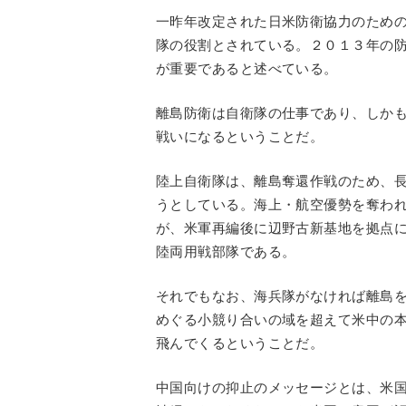
一昨年改定された日米防衛協力のため
隊の役割とされている。２０１３年の
が重要であると述べている。
離島防衛は自衛隊の仕事であり、しか
戦いになるということだ。
陸上自衛隊は、離島奪還作戦のため、
うとしている。海上・航空優勢を奪わ
が、米軍再編後に辺野古新基地を拠点
陸両用戦部隊である。
それでもなお、海兵隊がなければ離島
めぐる小競り合いの域を超えて米中の
飛んでくるということだ。
中国向けの抑止のメッセージとは、米