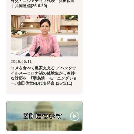
外交イニシアティブ代表 猿田佐世
｜共同通信(26.6.20)
2026/05/11
コメを食べて農家支える ／ハンタウ
イルス―コロナ禍の経験生かし冷静
な対応を｜｢羽鳥慎一モーニングショ
ー｣猿田佐世ND代表発言 (26/5/11)