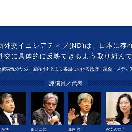
新外交イニシアティブ(ND)は、日本に存
外交に具体的に反映できるよう取り組ん
政策実現のため、国内はもとより各国における政府・議会・メディ
評議員／代表
 朝博
山口 二郎
藤原 帰一
芦澤 久仁子