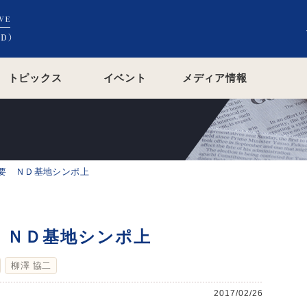
トピックス
イベント
メディア情報
要 ＮＤ基地シンポ上
 ＮＤ基地シンポ上
柳澤 協二
2017/02/26