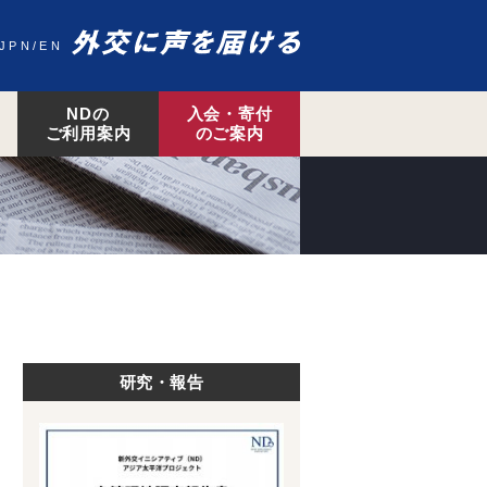
JPN
EN
NDの
入会・寄付
ご利用案内
のご案内
研究・報告