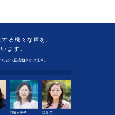
在する様々な声を、
でいます。
アなどへ直接働きかけます。
羽場 久美子
猿田 佐世