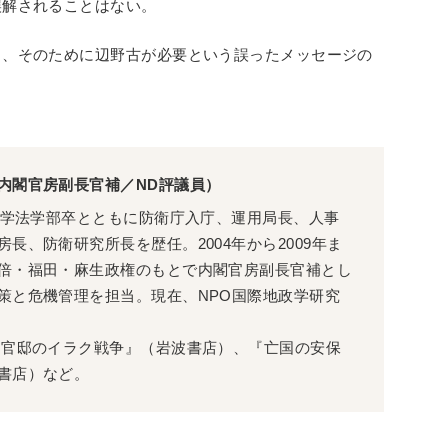
誤解されることはない。
う、そのために辺野古が必要という誤ったメッセージの
内閣官房副長官補／ND評議員）
京大学法学部卒とともに防衛庁入庁、運用局長、人事
長、防衛研究所長を歴任。2004年から2009年ま
倍・福田・麻生政権のもとで内閣官房副長官補とし
策と危機管理を担当。現在、NPO国際地政学研究
 官邸のイラク戦争』（岩波書店）、『亡国の安保
書店）など。