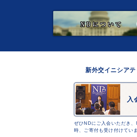
新外交イニシアテ
入
ぜひNDにご入会いただき、
時、ご寄付も受け付けてい