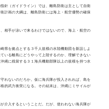
の指針（ガイドライン）では、離島防衛は主として自衛
防衛計画の大綱は、離島防衛には海上・航空優勢の確保
も、相手が泳いで来るわけではないので、海上・航空の
長崎県を拠点とする３千人規模の水陸機動団を新設しよ
れている離島にどうやって上陸するのか、理解できない
に沖縄に残留する３１海兵機動部隊以上の規模を持つ水
を守れないのだろか。仮に海兵隊が投入されれば、島を
本格的武力衝突になる。その結末は、沖縄にミサイルが
国が介入するということだ。だが、使われない海兵隊が