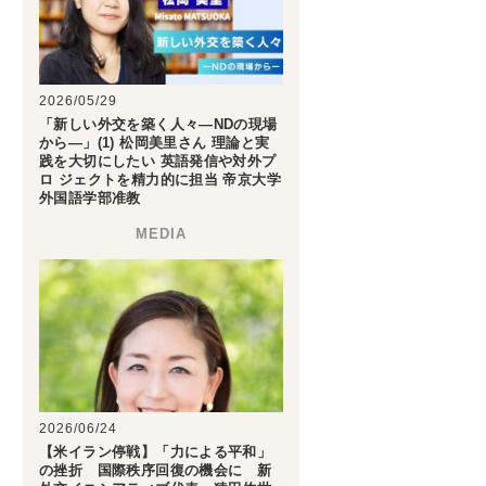
2026/05/29
「新しい外交を築く人々―NDの現場
から―」(1) 松岡美里さん 理論と実
践を大切にしたい 英語発信や対外プ
ロ ジェクトを精力的に担当 帝京大学
外国語学部准教
2026/06/24
【米イラン停戦】「力による平和」
の挫折 国際秩序回復の機会に 新