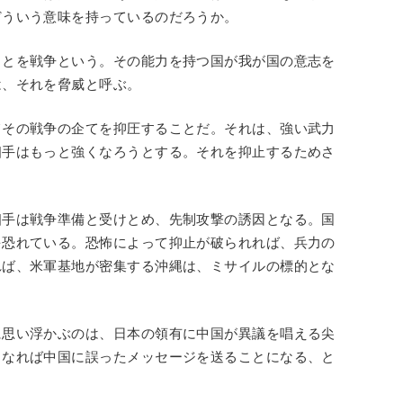
どういう意味を持っているのだろうか。
ことを戦争という。その能力を持つ国が我が国の意志を
は、それを脅威と呼ぶ。
てその戦争の企てを抑圧することだ。それは、強い武力
相手はもっと強くなろうとする。それを抑止するためさ
相手は戦争準備と受けとめ、先制攻撃の誘因となる。国
を恐れている。恐怖によって抑止が破られれば、兵力の
れば、米軍基地が密集する沖縄は、ミサイルの標的とな
に思い浮かぶのは、日本の領有に中国が異議を唱える尖
くなれば中国に誤ったメッセージを送ることになる、と