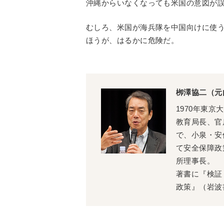
沖縄からいなくなっても米国の意図が
むしろ、米国が海兵隊を中国向けに使
ほうが、はるかに危険だ。
栁澤協二（元
1970年東
教育局長、官房
で、小泉・安
て安全保障政
所理事長。
著書に『検証
政策』（岩波