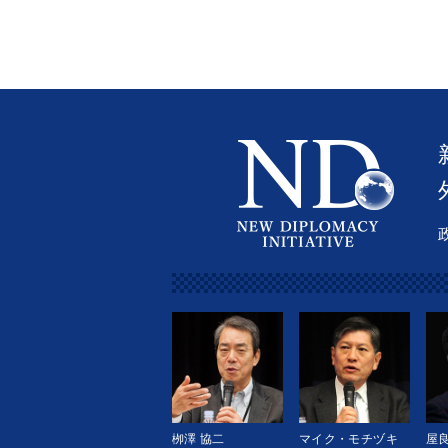
栁澤 協二
マイク・モチヅキ
屋良