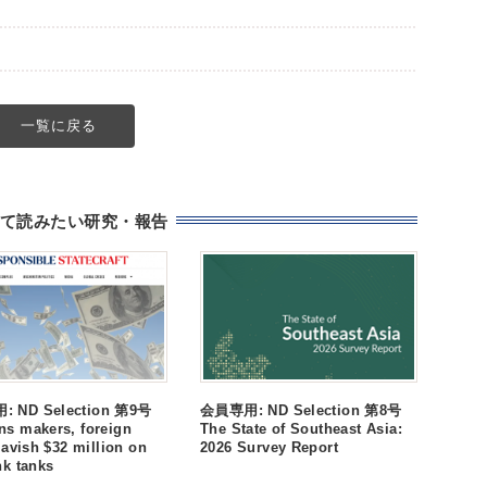
一覧に戻る
て読みたい研究・報告
 ND Selection 第9号
会員専用: ND Selection 第8号
s makers, foreign
The State of Southeast Asia:
lavish $32 million on
2026 Survey Report
nk tanks