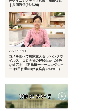
外交イニシアティブ代表 猿田佐世
｜共同通信(26.6.20)
2026/05/11
コメを食べて農家支える ／ハンタウ
イルス―コロナ禍の経験生かし冷静
な対応を｜｢羽鳥慎一モーニングショ
ー｣猿田佐世ND代表発言 (26/5/11)