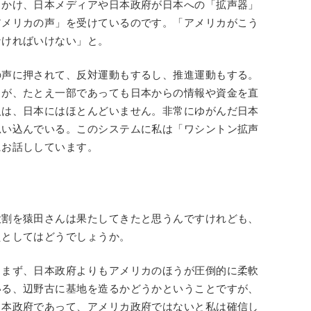
きかけ、日本メディアや日本政府が日本への「拡声器」
アメリカの声」を受けているのです。「アメリカがこう
なければいけない」と。
の声に押されて、反対運動もするし、推進運動もする。
」が、たとえ一部であっても日本からの情報や資金を直
人は、日本にはほとんどいません。非常にゆがんだ日本
思い込んでいる。このシステムに私は「ワシントン拡声
にお話ししています。
割を猿田さんは果たしてきたと思うんですけれども、
えとしてはどうでしょうか。
まず、日本政府よりもアメリカのほうが圧倒的に柔軟
いる、辺野古に基地を造るかどうかということですが、
日本政府であって、アメリカ政府ではないと私は確信し