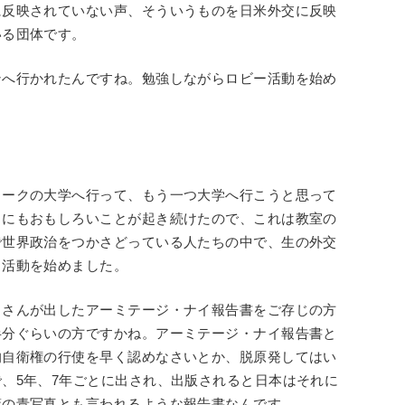
に反映されていない声、そういうものを日米外交に反映
いる団体です。
へ行かれたんですね。勉強しながらロビー活動を始め
ークの大学へ行って、もう一つ大学へ行こうと思って
りにもおもしろいことが起き続けたので、これは教室の
で世界政治をつかさどっている人たちの中で、生の外交
、活動を始めました。
イさんが出したアーミテージ・ナイ報告書をご存じの方
半分ぐらいの方ですかね。アーミテージ・ナイ報告書と
的自衛権の行使を早く認めなさいとか、脱原発してはい
、5年、7年ごとに出され、出版されると日本はそれに
策の青写真とも言われるような報告書なんです。