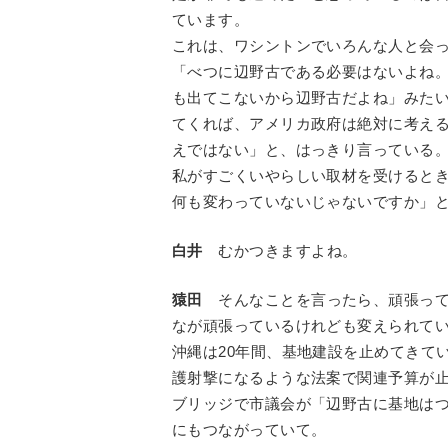
ています。
これは、ワシントンでいろんな人と会
「べつに辺野古である必要はないよね
も出てこないから辺野古だよね」みた
てくれば、アメリカ政府は絶対に考え
えではない」と、はっきり言っている
私がすごくいやらしい取材を受けると
何も変わっていないじゃないですか」
白井
むかつきますよね。
猿田
そんなことを言ったら、頑張って
なが頑張っているけれども変えられて
沖縄は20年間、基地建設を止めてきて
護射撃になるような法案で関連予算が
ブリッジで市議会が「辺野古に基地は
にもつながっていて。