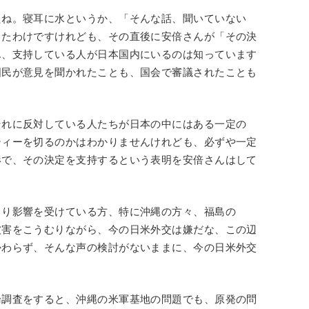
たね。寝耳に水というか、「そんな話、聞いていない
したわけですけれども、その直後に安倍さんが「その決
ん、支持している人が日本国内にいるのは知っています
国民が意見を聞かれたことも、国会で審議されたことも
それに反対している人たちが日本の中にはある一定の
ティーを切るのかはわかりませんけれども、必ずや一定
形で、その決定を支持するという表明を安倍さんはして
より影響を受けている方、特に沖縄の方々、福島の
被害をこうむりながら、今の日米外交は嫌だな、この辺
かわらず、そんな声の検討がないままに、今の日米外交
論調査をすると、沖縄の米軍基地の問題でも、原発の問