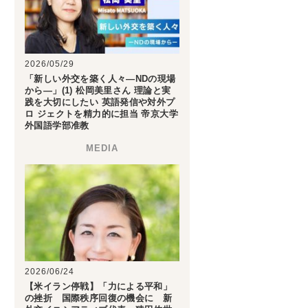
2026/05/29
「新しい外交を築く人々―NDの現場
から―」(1) 松岡美里さん 理論と実
践を大切にしたい 英語発信や対外プ
ロ ジェクトを精力的に担当 帝京大学
外国語学部准教
2026/06/24
【米イラン停戦】「力による平和」
の挫折 国際秩序回復の機会に 新