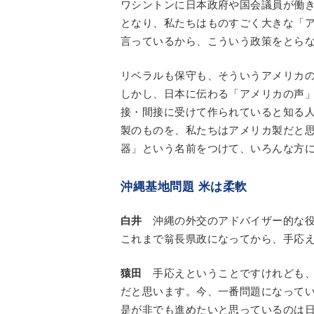
ワシントンに日本政府や国会議員が働
となり、私たちはものすごく大きな「
言っているから、こういう政策をとら
リベラルも保守も、そういうアメリカ
しかし、日本に伝わる「アメリカの声
接・間接に受けて作られていると知る
製のものを、私たちはアメリカ製だと
器」という名前をつけて、いろんな方
沖縄基地問題 米は柔軟
白井
沖縄の外交のアドバイザー的な役
これまで翁長県政になってから、手応
猿田
手応えということですけれども、
だと思います。今、一番問題になって
是が非でも進めたいと思っているのは