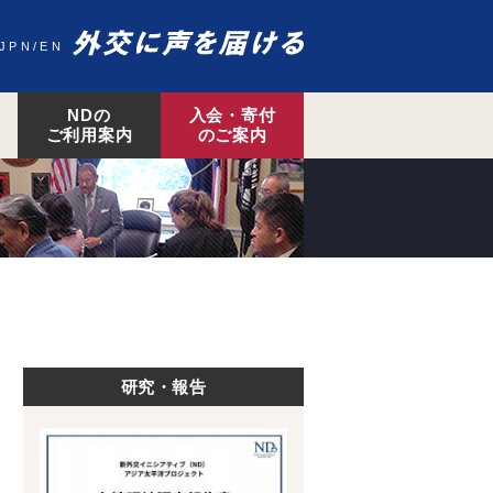
JPN
EN
NDの
入会・寄付
ご利用案内
のご案内
研究・報告