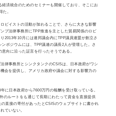
ける経済統合のためのセミナーも開催しており、そこにお
を得た。
うロビイストの活動が加わることで、さらに大きな影響
ンプ法律事務所にTPP推進を主とした貿易関係のロビ
2013年10月には連邦議会内にTPP議員連盟が創立さ
のシンポジウムには、TPP議連の議長2人が登壇した。さ
府の意向に沿った証言を行ったそうである。
法律事務所とシンクタンクのCSISは、日本政府がワシ
る機会を提供し、アメリカ政府や議会に対する影響力の
年に日本政府から7600万円の報酬を受け取っている。
O以外のルートをも通じて長期にわたって資金を直接提供
上の直接の寄付があったとCSISのウェブサイトに書かれ
されていない。