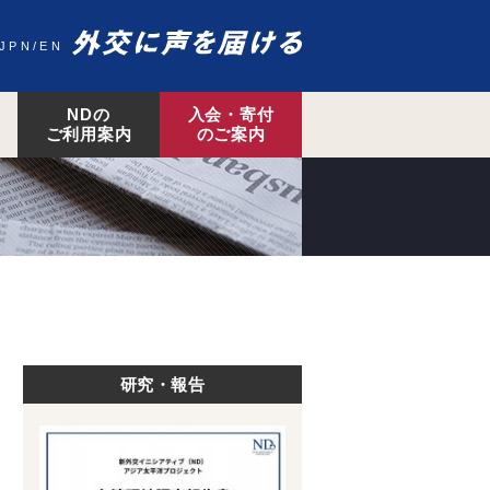
JPN
EN
NDの
入会・寄付
ご利用案内
のご案内
研究・報告