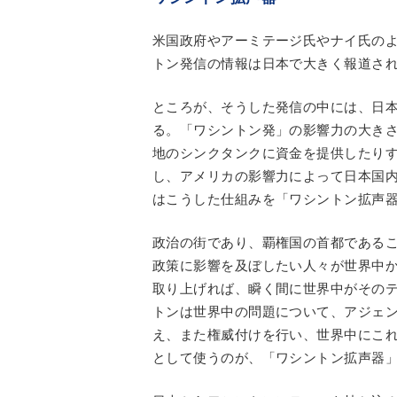
米国政府やアーミテージ氏やナイ氏の
トン発信の情報は日本で大きく報道さ
ところが、そうした発信の中には、日
る。「ワシントン発」の影響力の大き
地のシンクタンクに資金を提供したり
し、アメリカの影響力によって日本国
はこうした仕組みを「ワシントン拡声
政治の街であり、覇権国の首都である
政策に影響を及ぼしたい人々が世界中
取り上げれば、瞬く間に世界中がその
トンは世界中の問題について、アジェ
え、また権威付けを行い、世界中にこ
として使うのが、「ワシントン拡声器