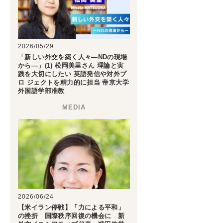
2026/05/29
「新しい外交を築く人々―NDの現場
から―」(1) 松岡美里さん 理論と実
践を大切にしたい 英語発信や対外プ
ロ ジェクトを精力的に担当 帝京大学
外国語学部准教
2026/06/24
【米イラン停戦】「力による平和」
の挫折 国際秩序回復の機会に 新