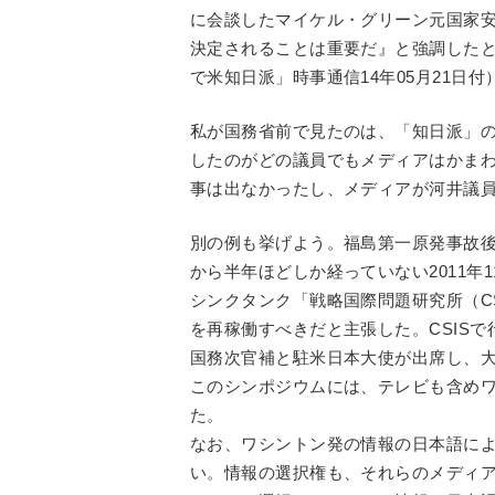
に会談したマイケル・グリーン元国家安
決定されることは重要だ』と強調した
で米知日派」時事通信14年05月21日付
私が国務省前で見たのは、「知日派」
したのがどの議員でもメディアはかま
事は出なかったし、メディアが河井議
別の例も挙げよう。福島第一原発事故後
から半年ほどしか経っていない2011年
シンクタンク「戦略国際問題研究所（C
を再稼働すべきだと主張した。CSIS
国務次官補と駐米日本大使が出席し、
このシンポジウムには、テレビも含め
た。
なお、ワシントン発の情報の日本語に
い。情報の選択権も、それらのメディ