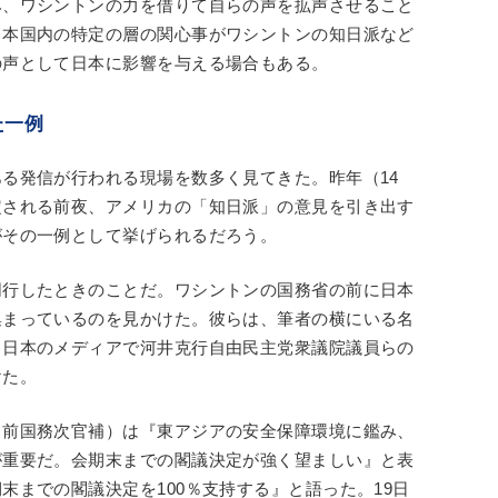
み、ワシントンの力を借りて自らの声を拡声させること
日本国内の特定の層の関心事がワシントンの知日派など
の声として日本に影響を与える場合もある。
た一例
る発信が行われる現場を数多く見てきた。昨年（14
定される前夜、アメリカの「知日派」の意見を引き出す
がその一例として挙げられるだろう。
同行したときのことだ。ワシントンの国務省の前に日本
集まっているのを見かけた。彼らは、筆者の横にいる名
、日本のメディアで河井克行自由民主党衆議院議員らの
けた。
（前国務次官補）は『東アジアの安全保障環境に鑑み、
が重要だ。会期末までの閣議決定が強く望ましい』と表
末までの閣議決定を100％支持する』と語った。19日