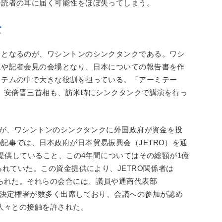
語読者の耳に届く可能性をほぼ失ってしまう。
て
台となるのが、ワシントンのシンクタンクである。ワシ
ムや記者会見の会場となり、日本についての報告書を作
ステムの中で大きな役割を担っている。「アーミテー
る。安倍晋三首相も、訪米時にシンクタンクで講演を行っ
ズ紙が、ワシントンのシンクタンクに外国政府が資金を投
記事では、日本政府が日本貿易振興会（JETRO）を通
を提供していること、この4年間についてはその総額が1億
られていた。この資金提供により、JETRO関係者は
められた。それらの会合には、議員や通商代表部
策決定権者が数多く出席しており、会議への参加が認め
の人々との接触を許された。