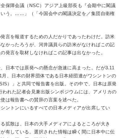
全保障会議（NSC）アジア上級部長も『会期中に閣議
という。……」（「今国会中の閣議決定を／集団自衛権
）
の発言を報道するための人だかりであったわけだ。訪米
わなかったろうが、河井議員らの訪米がなければこの記
員の発言を取材しなければこの記事は出なかった。
、日本では原発への懸念が急速に高まった。だが3.11
11月、日本の財界団体である日本経団連がワシントンの
SIS）」と共同で報告書を出版。その中で、日本は原発
で行われた記者会見兼出版シンポジウムには、アメリカの
大使は報告書への賛辞の言葉を述べた。
ワシントンにいるすべての日本メディアが出席してい
よる拡散は、日本の大手メディアによるところが大き
アが有している。選択された情報は瞬く間に日本中に伝