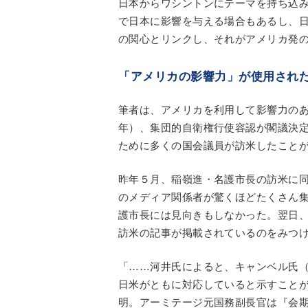
日本からワシントンにテーマを持ち込
で日本に影響を与える場合もあるし、
の関心とリンクし、それがアメリカ発
「アメリカの影響力」が使用され
筆者は、アメリカを利用して影響力のあ
年）、集団的自衛権行使容認が閣議決
ために多くの国会議員が訪米したこと
昨年５月、稲嶺進・名護市長の訪米に
のメディア関係者が驚くほどたくさん
護市長には見向きもしなかった。翌日
訪米の記事が掲載されているのをみつ
「……河井氏によると、キャンベル氏
日米がともに対応していると示すこと
明。アーミテージ元国務副長官は『会期