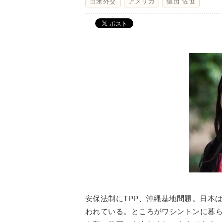
日米外交
アメリカ
猿田 佐世
安保法制にTPP、沖縄基地問題。日本
われている。ところがワシントンに暮