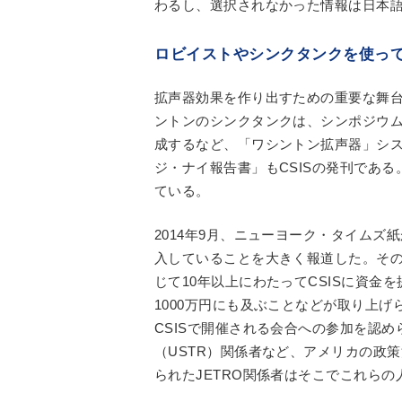
わるし、選択されなかった情報は日本
ロビイストやシンクタンクを使っ
拡声器効果を作り出すための重要な舞
ントンのシンクタンクは、シンポジウ
成するなど、「ワシントン拡声器」シ
ジ・ナイ報告書」もCSISの発刊であ
ている。
2014年9月、ニューヨーク・タイム
入していることを大きく報道した。その
じて10年以上にわたってCSISに資金
1000万円にも及ぶことなどが取り上げ
CSISで開催される会合への参加を認
（USTR）関係者など、アメリカの政
られたJETRO関係者はそこでこれら