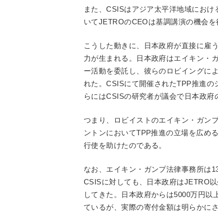
また、CSISはアジア太平洋地域にお
いてJETROのCEOは基調講演の機会
こうした動きに、日本政府が直接に雇
力が生まれる。日本政府はエイキン・ガ
ー活動を委託し、彼らのロビイングにより
れた。CSISにて開催されたTPP推進
らにはCSISの研究者が議会で日本政
つまり、ロビイストのエイキン・ガンプ
ントンにおいてTPP推進の立場を広め
行使を助けたのである。
なお、エイキン・ガンプ法律事務所は13
CSISに対しても、日本政府はJETR
してきた。日本政府からは5000万円以
ているが、実際の寄付金額は明らかに