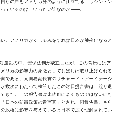
。自らの声をアメリカ発のように仕立てる「ワシントン
操っているのは、いったい誰なのか――。
弱い。アメリカがくしゃみをすれば日本が肺炎になると
な反対運動の中、安保法制が成立したが、この背景にはア
アメリカの影響力の象徴としてしばしば取り上げられる
告書である。元国務副長官のリチャード・アーミテージ
らが数次にわたって執筆したこの対日提言書は、繰り返
めてきた。この報告書は米政府によるものではないにも
く「日本の防衛政策の青写真」とされ、同報告書、さら
国の政権に影響を与えていると日本で広く理解されてい