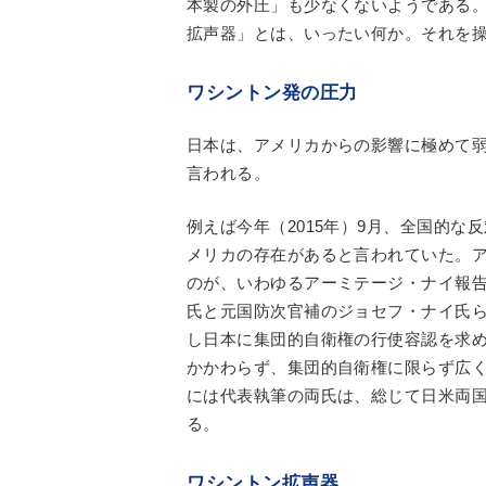
本製の外圧」も少なくないようである
拡声器」とは、いったい何か。それを
ワシントン発の圧力
日本は、アメリカからの影響に極めて
言われる。
例えば今年（2015年）9月、全国的
メリカの存在があると言われていた。
のが、いわゆるアーミテージ・ナイ報
氏と元国防次官補のジョセフ・ナイ氏
し日本に集団的自衛権の行使容認を求
かかわらず、集団的自衛権に限らず広
には代表執筆の両氏は、総じて日米両
る。
ワシントン拡声器