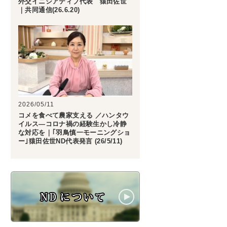
外交イニシアティブ代表 猿田佐世
｜共同通信(26.6.20)
2026/05/11
コメを食べて農家支える ／ハンタウ
イルス―コロナ禍の経験生かし冷静
な対応を｜｢羽鳥慎一モーニングショ
ー｣猿田佐世ND代表発言 (26/5/11)