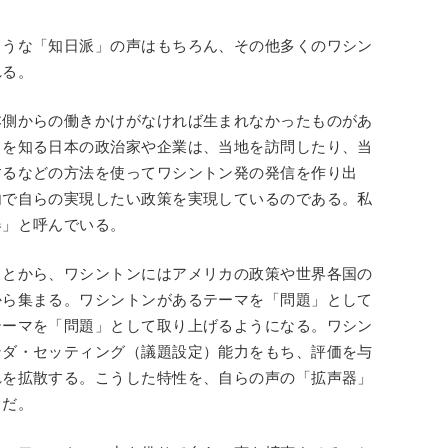
ような「知日派」の声はもちろん、その他多くのワシン
れる。
本側からの働きかけがなければ生まれなかったものがあ
さを知る日本の政治家や企業は、当地を訪問したり、当
するなどの方法を使ってワシントン発の発信を作り出
内で自らの実現したい政策を実現しているのである。私
器」と呼んでいる。
ことから、ワシントンにはアメリカの政策や世界各国の
から集まる。ワシントンがあるテーマを「問題」として
テーマを「問題」として取り上げるようになる。ワシン
ンダ・セッティング（議題設定）能力をもち、評価を与
れを拡散する。こうした特性を、自らの声の「拡声器」
」だ。