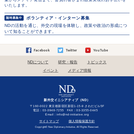
いたします。
ボランティア・インターン募集
随時募集中
NDの活動を通じ、外交の現場を体験し、政策や政治の形成につ
いて知ることができます。
Facebook
Twitter
YouTube
NDについて
研究・報告
トピックス
イベント
メディア情報
新外交イニシアティブ（ND）
〒160-0022 東京都新宿区新宿1-15-9 さわだビル5F
電話：03-3948-7255 FAX：03-3355-0445
Email：
サイトマップ
個人情報保護方針
Copyright© New Diplomacy Initiative. All Rights Reserved.