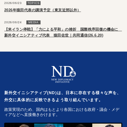
2026/06/23
TOPICS
2026年猿田代表の講演予定（東京近郊以外）
2026/06/24
MEDIA
【米イラン停戦】「力による平和」の挫折 国際秩序回復の機会に
新外交イニシアティブ代表 猿田佐世｜共同通信(26.6.20)
新外交イニシアティブ(ND)は、日本に存在する様々な声を、
外交に具体的に反映できるよう取り組んでいます。
政策実現のため、国内はもとより各国における政府・議会・メデ
ィアなどへ直接働きかけます。