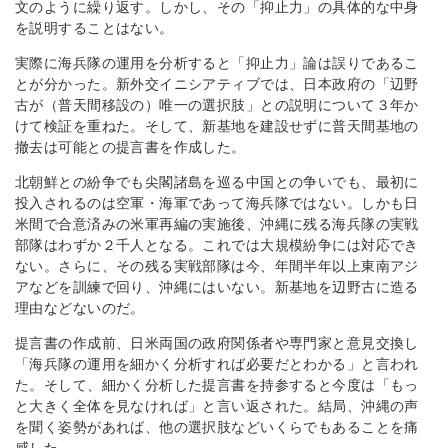
文のように繰り返す。しかし、その「抑止力」の具体的な中身
を説明することはない。
実際に海兵隊の運用を分析すると「抑止力」論は誤りであるこ
とが分かった。新外交イニシアティブでは、日本政府の「辺野
古が（普天間移設の）唯一の選択肢」との説明について３年か
けて検証を重ねた。そして、新基地を建設せずに普天間基地の
撤去は可能との提言書を作成した。
北朝鮮との紛争でも尖閣諸島を巡る中国との争いでも、最初に
投入されるのは空軍・海軍であって海兵隊ではない。しかも日
米間で合意済みの米軍再編の実施後、沖縄に残る海兵隊の実戦
部隊はわずか２千人となる。これでは大規模紛争には対応でき
ない。さらに、その残る実戦部隊は今、年間半年以上東南アジ
アなどを訓練で回り、沖縄にはいない。新基地を辺野古に造る
理由などないのだ。
提言書の作成前、日米両国の政府関係者や専門家と意見交換し
「海兵隊の運用を細かく分析すれば必要だとわかる」と言われ
た。そして、細かく分析した提言書を持参すると今度は「もっ
と大きく全体を見なければ」と言い返された。結局、沖縄の声
を聞く姿勢があれば、他の選択肢などいくらでもあることを痛