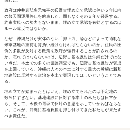
感した。
政府は仲井真弘多元知事の辺野古埋め立て承認に伴い５年以内
の普天間運用停止を約束した。間もなくその５年が経過する。
約束実現への努力もないまま、埋め立て承認を有効とするのは
ルール違反ではないか。
なぜ、沖縄だけが実体のない「抑止力」論などによって過剰な
米軍基地の重荷を背負い続けなければならないのか。住民の圧
倒的多数が反対する政策を政府が強行することが許されるの
か。忘れてはならないのは、辺野古基地反対は沖縄だけではな
い点だ。本土での多くの世論調査でも、辺野古基地反対が賛成
を上回っている。沖縄の人々の本土に対する最大の希望は新基
地建設に反対する政治を本土で実現してほしいということであ
る。
埋め立てが始まったとはいえ、埋め立てられたのは予定地の
数％にすぎない。基地建設に反対する本土の私たちは日常か
ら、そして、今後の選挙で反対の意思を示していかねばならな
い。これが、沖縄に基地負担を押し付けてきた私たちが果たす
べき責任だ。