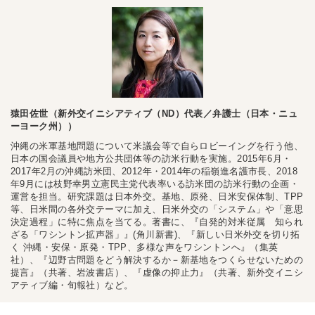
猿田佐世（新外交イニシアティブ（ND）代表／弁護士（日本・ニュ
ーヨーク州））
沖縄の米軍基地問題について米議会等で自らロビーイングを行う他、
日本の国会議員や地方公共団体等の訪米行動を実施。2015年6月・
2017年2月の沖縄訪米団、2012年・2014年の稲嶺進名護市長、2018
年9月には枝野幸男立憲民主党代表率いる訪米団の訪米行動の企画・
運営を担当。研究課題は日本外交。基地、原発、日米安保体制、TPP
等、日米間の各外交テーマに加え、日米外交の「システム」や「意思
決定過程」に特に焦点を当てる。著書に、『自発的対米従属 知られ
ざる「ワシントン拡声器」』(角川新書)、『新しい日米外交を切り拓
く 沖縄・安保・原発・TPP、多様な声をワシントンへ』（集英
社）、『辺野古問題をどう解決するか－新基地をつくらせないための
提言』（共著、岩波書店）、『虚像の抑止力』（共著、新外交イニシ
アティブ編・旬報社）など。