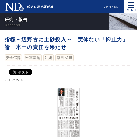
JPN
EN
研究・報告
指標～辺野古に土砂投入～ 実体ない「抑止力」
論 本土の責任を果たせ
安全保障
米軍基地
沖縄
猿田 佐世
2018/12/15