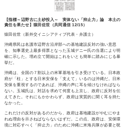
【指標～辺野古に土砂投入～ 実体ない「抑止力」論 本土の
責任を果たせ】猿田佐世（共同通信 12/15）
猿田佐世（新外交イニシアティブ代表・弁護士）
沖縄県民は名護市辺野古沿岸部への基地建設反対の強い意思
を、知事選史上最多得票となった玉城デニー氏の当選により明
確に示した。埋め立て開始はこれをいとも簡単に踏みにじる暴
挙だ。
沖縄は、全国の７割以上の米軍基地を引き受けている。日本政
府が「柱」とする日米安保を「支えて」いるのは沖縄だ。日米
安保を重視するのであれば、沖縄の声に耳を傾けなければなら
ない。玉城氏は、対話を求めて何度も上京し、政府に反対を伝
えてきた。それにもかかわらず、政府は実質的に聞く耳を持た
なかった。
これだけの反対があるのだから、政府は基地建設がやむにやま
れぬ理由を示さねばならないはずだ。この点、政府は、安保環
境に対応すべく「抑止力」のために沖縄に米海兵隊が必要と呪