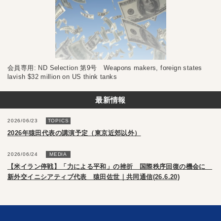
会員専用: ND Selection 第9号 Weapons makers, foreign states
lavish $32 million on US think tanks
最新情報
2026/06/23
TOPICS
2026年猿田代表の講演予定（東京近郊以外）
2026/06/24
MEDIA
【米イラン停戦】「力による平和」の挫折 国際秩序回復の機会に
新外交イニシアティブ代表 猿田佐世｜共同通信(26.6.20)