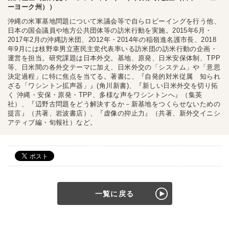
ーヨーク州））
沖縄の米軍基地問題について米議会等で自らロビーイングを行う他、
日本の国会議員や地方公共団体等の訪米行動を実施。2015年6月・
2017年2月の沖縄訪米団、2012年・2014年の稲嶺進名護市長、2018
年9月には枝野幸男立憲民主党代表率いる訪米団の訪米行動の企画・
運営を担当。研究課題は日本外交。基地、原発、日米安保体制、TPP
等、日米間の各外交テーマに加え、日米外交の「システム」や「意思
決定過程」に特に焦点を当てる。著書に、『自発的対米従属 知られ
ざる「ワシントン拡声器」』(角川新書)、『新しい日米外交を切り拓
く 沖縄・安保・原発・TPP、多様な声をワシントンへ』（集英
社）、『辺野古問題をどう解決するか－新基地をつくらせないための
提言』（共著、岩波書店）、『虚像の抑止力』（共著、新外交イニシ
アティブ編・旬報社）など。
一覧に戻る