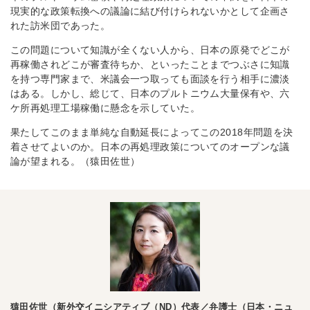
現実的な政策転換への議論に結び付けられないかとして企画さ
れた訪米団であった。
この問題について知識が全くない人から、日本の原発でどこが
再稼働されどこが審査待ちか、といったことまでつぶさに知識
を持つ専門家まで、米議会一つ取っても面談を行う相手に濃淡
はある。しかし、総じて、日本のプルトニウム大量保有や、六
ケ所再処理工場稼働に懸念を示していた。
果たしてこのまま単純な自動延長によってこの2018年問題を決
着させてよいのか。日本の再処理政策についてのオープンな議
論が望まれる。（猿田佐世）
猿田佐世（新外交イニシアティブ（ND）代表／弁護士（日本・ニュ