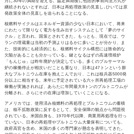
月に30年の満期を迎える。協定満期後に包括的事前同意方式が
継続されないとすれば、日本は再処理政策の見直し､ひいては原
発政策全体の見直しを迫られることになる。
核燃料サイクルはエネルギー資源の少ない日本において、将来
にわたって限りなく電力を生み出すシステムとして「夢のサイ
クル」と言われ、国策とされてきた。もっとも、現在では、ウ
ランの埋蔵量は当初の予測よりはるかに多いことが分かり、ま
た、技術的にも経済的にも、核燃料サイクル構想には致命的な
欠陥があることも分かっている。鍵となるはずの高速増殖炉
「もんじゅ」は昨年廃炉が決定している。多くのプルサーマル
炉の稼働停止が相次いだことも重なり、日本は47トンという膨
大なプルトニウム在庫を抱えこんでおり、これは核兵器5000発
分以上に相当する。来年に予定されている六ヶ所再処理工場の
稼働が実施されれば、あらたに年間最大8トンのプルトニウムが
分離され、さらにその在庫は増加していくことになる。
アメリカでは、使用済み核燃料の再処理とプルトニウムの蓄積
は、核不拡散政策に反するとして、安全保障の観点から問題視
されている。米国自身も、1970年代以降、商業用再処理を行っ
ていない。日本の再処理やプルトニウム大量保有についても、
政府高官を含め、米国の多くの専門家が懸念を表明してきた。