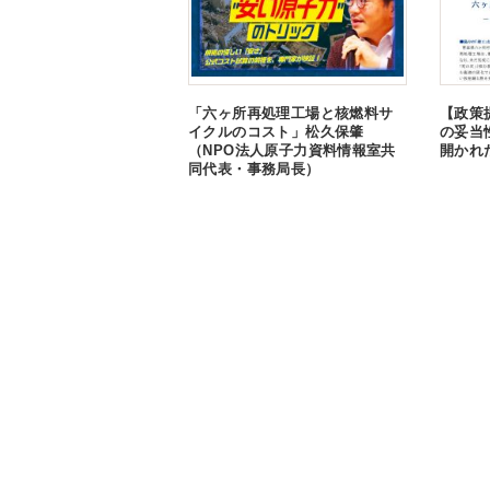
「六ヶ所再処理工場と核燃料サ
【政策
イクルのコスト」松久保肇
の妥当
（NPO法人原子力資料情報室共
開かれ
同代表・事務局長）