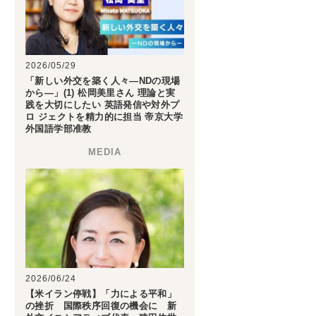
2026/05/29
「新しい外交を築く人々―NDの現場
から―」(1) 松岡美里さん 理論と実
践を大切にしたい 英語発信や対外プ
ロ ジェクトを精力的に担当 帝京大学
外国語学部准教
2026/06/24
【米イラン停戦】「力による平和」
の挫折 国際秩序回復の機会に 新