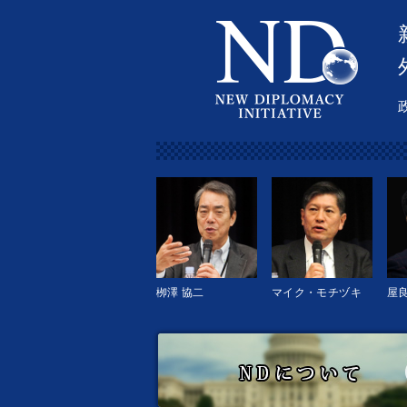
栁澤 協二
マイク・モチヅキ
屋良