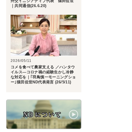
外交イニシアティブ代表 猿田佐世
｜共同通信(26.6.20)
tion】
2026/05/11
コメを食べて農家支える ／ハンタウ
イルス―コロナ禍の経験生かし冷静
な対応を｜｢羽鳥慎一モーニングショ
ー｣猿田佐世ND代表発言 (26/5/11)