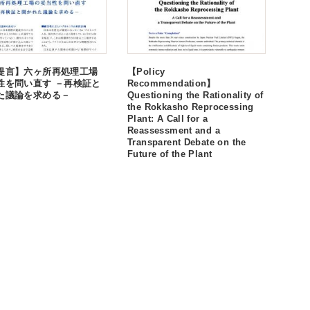
提言】六ヶ所再処理工場
【Policy
性を問い直す －再検証と
Recommenda
た議論を求める－
Questioning the Rationality of
the Rokkasho Reprocessing
Plant: A Call for a
Reassessment and a
Transparent Debate on the
Future of the Plant