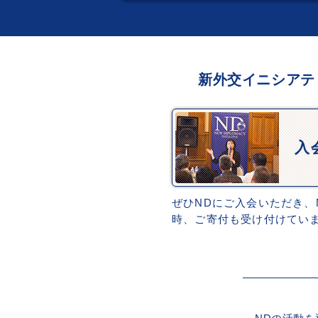
新外交イニシアテ
入
ぜひNDにご入会いただき、
時、ご寄付も受け付けてい