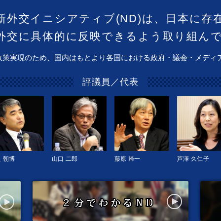
新外交イニシアティブ(ND)は、日本に存
外交に具体的に反映できるよう取り組ん
政策実現のため、国内はもとより各国における政府・議会・メディ
評議員／代表
 朝博
山口 二郎
藤原 帰一
芦澤 久仁子