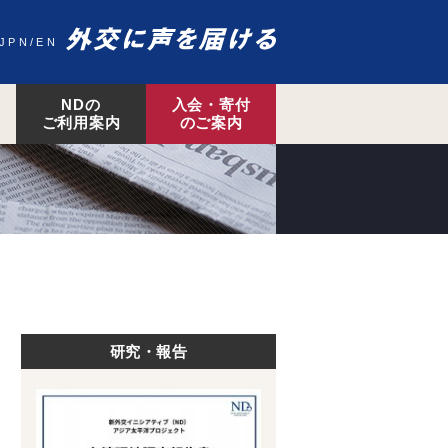
JPN
EN
NDの
入会・寄付
ご利用案内
のご案内
研究・報告