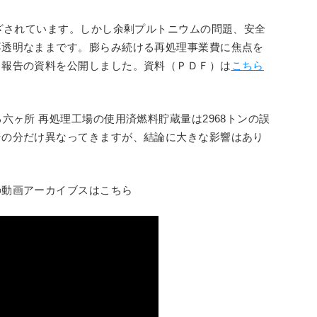
めざされています。しかし余剰プルトニウムの問題、安全
不透明なままです。膨らみ続ける再処理事業費に焦点を
る報告の資料を公開しました。資料（ＰＤＦ）は
こちら
六ヶ所 再処理工場の使用済燃料貯蔵量は2968トンの誤
その分だけ異なってきますが、結論に大きな影響はあり
の動画アーカイブスはこちら