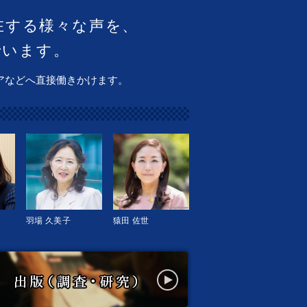
在する様々な声を、
でいます。
アなどへ直接働きかけます。
羽場 久美子
猿田 佐世