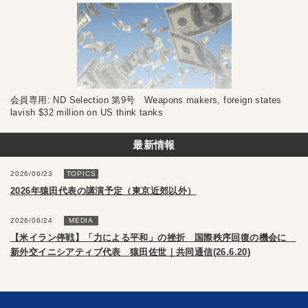
会員専用: ND Selection 第9号 Weapons makers, foreign states
lavish $32 million on US think tanks
最新情報
2026/06/23
TOPICS
2026年猿田代表の講演予定（東京近郊以外）
2026/06/24
MEDIA
【米イラン停戦】「力による平和」の挫折 国際秩序回復の機会に
新外交イニシアティブ代表 猿田佐世｜共同通信(26.6.20)