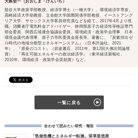
大島堅一（おおしま・けんいち）
龍谷大学政策学部教授。経済学博士（一橋大学）。環境経済学専攻。
高崎経済大学助教授、立命館大学国際関係学部教授、イーストアング
リア大学、サセックス大学客員研究員などを経て、2017年4月より現
職。消費者庁電気料金アドバイザー、静岡県原子力経済性等検証専門
部会委員、関西広域連合協議会委員、環境経済・政策学会理事、日本
環境会議代表理事、原子力市民委員会座長等。著書に、『炭素排出ゼ
ロ時代の地域分散型エネルギーシステム』（日本評論社、2021
年）、『原発のコスト』（岩波書店、2011年、第12回大佛次郎論壇
賞）、『再生可能エネルギーの政治経済学』（東洋経済新報社、
2010年、環境経済・政策学会奨励賞）など。
一覧に戻る
合わせて読みたい研究・報告
「気候危機とエネルギー転換」深草亜悠美